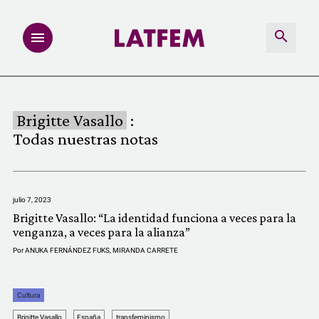
NOTAS
Brigitte Vasallo
:
INVESTIGACIONES
Todas nuestras notas
MULTIMEDIA
julio 7, 2023
REDACCIÓN ABIERTA
Brigitte Vasallo: “La identidad funciona a veces para la
venganza, a veces para la alianza”
LATFEMLAB.
Por
ANUKA FERNÁNDEZ FUKS
,
MIRANDA CARRETE
PRODUCTOS
Cultura
Brigitte Vasallo
España
transfeminismo