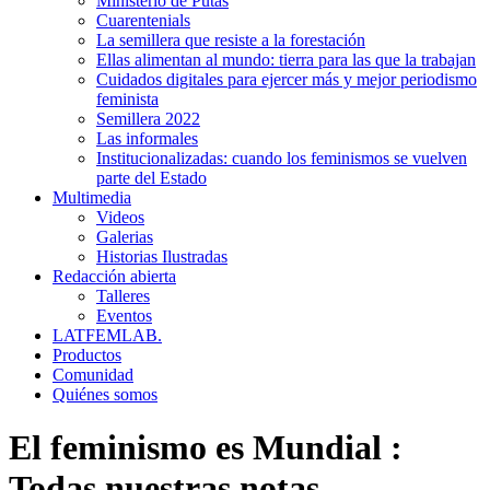
Ministerio de Putas
Cuarentenials
La semillera que resiste a la forestación
Ellas alimentan al mundo: tierra para las que la trabajan
Cuidados digitales para ejercer más y mejor periodismo
feminista
Semillera 2022
Las informales
Institucionalizadas: cuando los feminismos se vuelven
parte del Estado
Multimedia
Videos
Galerias
Historias Ilustradas
Redacción abierta
Talleres
Eventos
LATFEMLAB.
Productos
Comunidad
Quiénes somos
El feminismo es Mundial
:
Todas nuestras notas