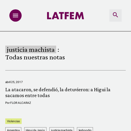
NOTAS
justicia machista
:
INVESTIGACIONES
Todas nuestras notas
MULTIMEDIA
abril 25, 2017
REDACCIÓN ABIERTA
La atacaron, se defendió, la detuvieron: a Higui la
sacamos entre todas
LATFEMLAB.
Por
FLOR ALCARAZ
PRODUCTOS
Violencias
Argentina
Higui de Jesús
justicia machista
lesboodio