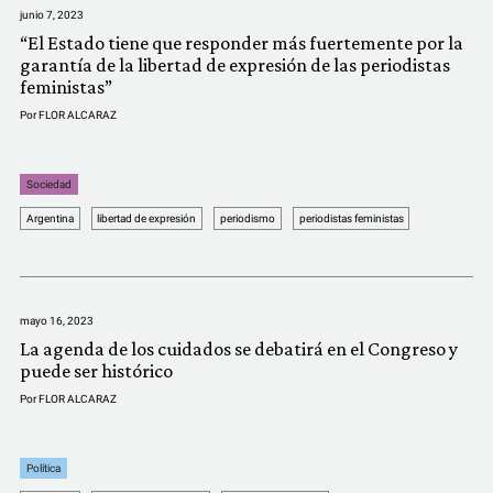
junio 7, 2023
“El Estado tiene que responder más fuertemente por la
garantía de la libertad de expresión de las periodistas
feministas”
Por
FLOR ALCARAZ
Sociedad
Argentina
libertad de expresión
periodismo
periodistas feministas
mayo 16, 2023
La agenda de los cuidados se debatirá en el Congreso y
puede ser histórico
Por
FLOR ALCARAZ
Política