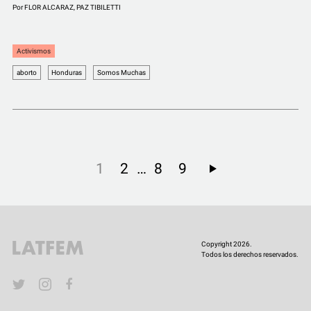
Por
FLOR ALCARAZ
,
PAZ TIBILETTI
Activismos
aborto
Honduras
Somos Muchas
…
1
2
8
9
Copyright 2026.
Todos los derechos reservados.
YouTube
Twitter
Instagram
Facebook