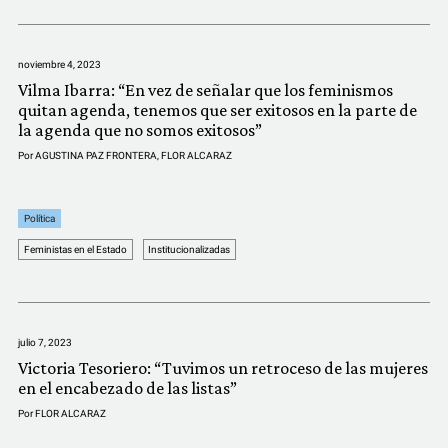
COMUNIDAD
QUIÉNES SOMOS
noviembre 4, 2023
Vilma Ibarra: “En vez de señalar que los feminismos
quitan agenda, tenemos que ser exitosos en la parte de
la agenda que no somos exitosos”
Por
AGUSTINA PAZ FRONTERA
,
FLOR ALCARAZ
Política
Feministas en el Estado
Institucionalizadas
julio 7, 2023
Victoria Tesoriero: “Tuvimos un retroceso de las mujeres
en el encabezado de las listas”
Por
FLOR ALCARAZ