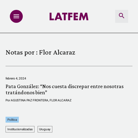
NOTAS
Notas por :
Flor Alcaraz
INVESTIGACIONES
MULTIMEDIA
febrero 4, 2024
Pata González: “Nos cuesta discrepar entre nosotras
REDACCIÓN ABIERTA
tratándonos bien”
Por
AGUSTINA PAZ FRONTERA
,
FLOR ALCARAZ
LATFEMLAB.
Política
PRODUCTOS
Institucionalizadas
Uruguay