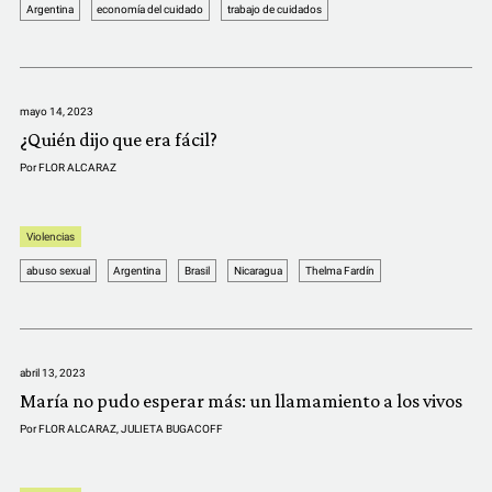
Argentina
economía del cuidado
trabajo de cuidados
mayo 14, 2023
¿Quién dijo que era fácil?
Por
FLOR ALCARAZ
Violencias
abuso sexual
Argentina
Brasil
Nicaragua
Thelma Fardín
abril 13, 2023
María no pudo esperar más: un llamamiento a los vivos
Por
FLOR ALCARAZ
,
JULIETA BUGACOFF