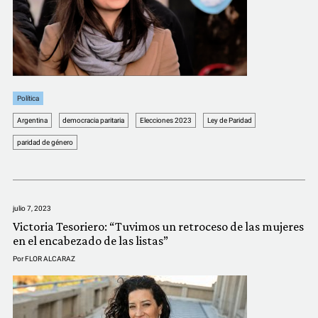
COMUNIDAD
QUIÉNES SOMOS
Política
Argentina
democracia paritaria
Elecciones 2023
Ley de Paridad
paridad de género
julio 7, 2023
Victoria Tesoriero: “Tuvimos un retroceso de las mujeres
en el encabezado de las listas”
Por
FLOR ALCARAZ