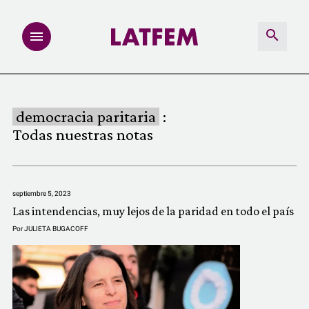
NOTAS
democracia paritaria
:
INVESTIGACIONES
Todas nuestras notas
MULTIMEDIA
septiembre 5, 2023
REDACCIÓN ABIERTA
Las intendencias, muy lejos de la paridad en todo el país
Por
JULIETA BUGACOFF
LATFEMLAB.
PRODUCTOS