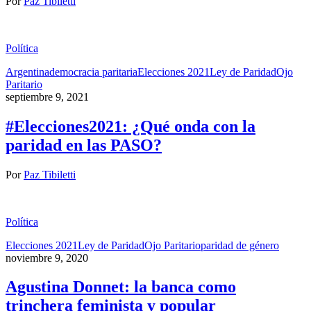
Por
Paz Tibiletti
Política
Argentina
democracia paritaria
Elecciones 2021
Ley de Paridad
Ojo
Paritario
septiembre 9, 2021
#Elecciones2021: ¿Qué onda con la
paridad en las PASO?
Por
Paz Tibiletti
Política
Elecciones 2021
Ley de Paridad
Ojo Paritario
paridad de género
noviembre 9, 2020
Agustina Donnet: la banca como
trinchera feminista y popular