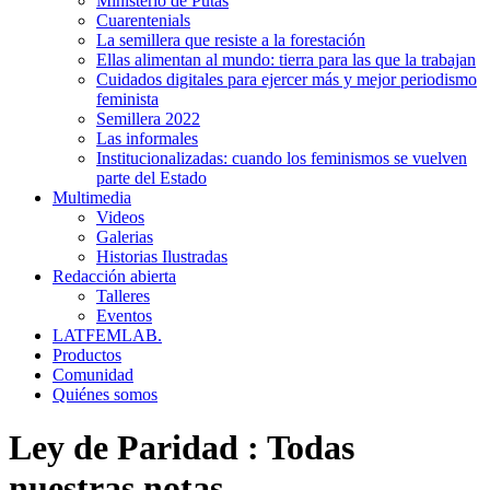
Ministerio de Putas
Cuarentenials
La semillera que resiste a la forestación
Ellas alimentan al mundo: tierra para las que la trabajan
Cuidados digitales para ejercer más y mejor periodismo
feminista
Semillera 2022
Las informales
Institucionalizadas: cuando los feminismos se vuelven
parte del Estado
Multimedia
Videos
Galerias
Historias Ilustradas
Redacción abierta
Talleres
Eventos
LATFEMLAB.
Productos
Comunidad
Quiénes somos
Ley de Paridad
:
Todas
nuestras notas