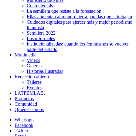
Ministerio de Putas
Cuarentenials
La semillera que resiste a la forestación
Ellas alimentan al mundo: tierra para las que la trabajan
Cuidados digitales para ejercer más y mejor periodismo
feminista
Semillera 2022
Las informales
Institucionalizadas: cuando los feminismos se vuelven
parte del Estado
Multimedia
Videos
Galerias
Historias Ilustradas
Redacción abierta
Talleres
Eventos
LATFEMLAB.
Productos
Comunidad
Quiénes somos
Whatsapp
Facebook
Twitter