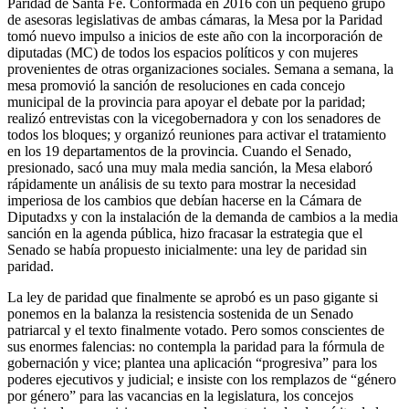
Paridad de Santa Fe. Conformada en 2016 con un pequeño grupo
de asesoras legislativas de ambas cámaras, la Mesa por la Paridad
tomó nuevo impulso a inicios de este año con la incorporación de
diputadas (MC) de todos los espacios políticos y con mujeres
provenientes de otras organizaciones sociales. Semana a semana, la
mesa promovió la sanción de resoluciones en cada concejo
municipal de la provincia para apoyar el debate por la paridad;
realizó entrevistas con la vicegobernadora y con los senadores de
todos los bloques; y organizó reuniones para activar el tratamiento
en los 19 departamentos de la provincia. Cuando el Senado,
presionado, sacó una muy mala media sanción, la Mesa elaboró
rápidamente un análisis de su texto para mostrar la necesidad
imperiosa de los cambios que debían hacerse en la Cámara de
Diputadxs y con la instalación de la demanda de cambios a la media
sanción en la agenda pública, hizo fracasar la estrategia que el
Senado se había propuesto inicialmente: una ley de paridad sin
paridad.
La ley de paridad que finalmente se aprobó es un paso gigante si
ponemos en la balanza la resistencia sostenida de un Senado
patriarcal y el texto finalmente votado. Pero somos conscientes de
sus enormes falencias: no contempla la paridad para la fórmula de
gobernación y vice; plantea una aplicación “progresiva” para los
poderes ejecutivos y judicial; e insiste con los remplazos de “género
por género” para las vacancias en la legislatura, los concejos