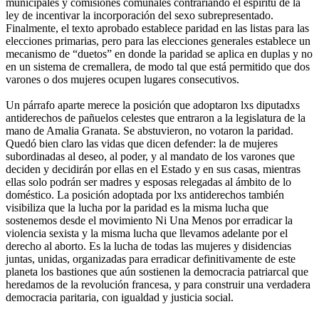
municipales y comisiones comunales contrariando el espíritu de la
ley de incentivar la incorporación del sexo subrepresentado.
Finalmente, el texto aprobado establece paridad en las listas para las
elecciones primarias, pero para las elecciones generales establece un
mecanismo de “duetos” en donde la paridad se aplica en duplas y no
en un sistema de cremallera, de modo tal que está permitido que dos
varones o dos mujeres ocupen lugares consecutivos.
Un párrafo aparte merece la posición que adoptaron lxs diputadxs
antiderechos de pañuelos celestes que entraron a la legislatura de la
mano de Amalia Granata. Se abstuvieron, no votaron la paridad.
Quedó bien claro las vidas que dicen defender: la de mujeres
subordinadas al deseo, al poder, y al mandato de los varones que
deciden y decidirán por ellas en el Estado y en sus casas, mientras
ellas solo podrán ser madres y esposas relegadas al ámbito de lo
doméstico. La posición adoptada por lxs antiderechos también
visibiliza que la lucha por la paridad es la misma lucha que
sostenemos desde el movimiento Ni Una Menos por erradicar la
violencia sexista y la misma lucha que llevamos adelante por el
derecho al aborto. Es la lucha de todas las mujeres y disidencias
juntas, unidas, organizadas para erradicar definitivamente de este
planeta los bastiones que aún sostienen la democracia patriarcal que
heredamos de la revolución francesa, y para construir una verdadera
democracia paritaria, con igualdad y justicia social.