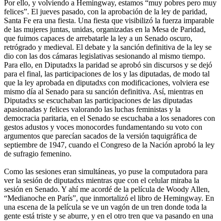
Por ello, y volviendo a Hemingway, estamos “muy pobres pero muy
felices”. El jueves pasado, con la aprobación de la ley de paridad,
Santa Fe era una fiesta. Una fiesta que visibilizó la fuerza imparable
de las mujeres juntas, unidas, organizadas en la Mesa de Paridad,
que fuimos capaces de arrebatarle la ley a un Senado oscuro,
retrógrado y medieval. El debate y la sanción definitiva de la ley se
dio con las dos cámaras legislativas sesionando al mismo tiempo.
Para ello, en Diputadxs la paridad se aprobó sin discursos y se dejó
para el final, las participaciones de los y las diputadas, de modo tal
que la ley aprobada en diputadxs con modificaciones, volviera ese
mismo día al Senado para su sanción definitiva. Así, mientras en
Diputadxs se escuchaban las participaciones de las diputadas
apasionadas y felices valorando las luchas feministas y la
democracia paritaria, en el Senado se escuchaba a los senadores con
gestos adustos y voces monocordes fundamentando su voto con
argumentos que parecían sacados de la versión taquigráfica de
septiembre de 1947, cuando el Congreso de la Nación aprobó la ley
de sufragio femenino.
Como las sesiones eran simultáneas, yo puse la computadora para
ver la sesión de diputadxs mientras que con el celular miraba la
sesión en Senado. Y ahí me acordé de la película de Woody Allen,
“Medianoche en París”, que inmortalizó el libro de Hemingway. En
una escena de la película se ve un vagón de un tren donde toda la
gente está triste y se aburre, y en el otro tren que va pasando en una