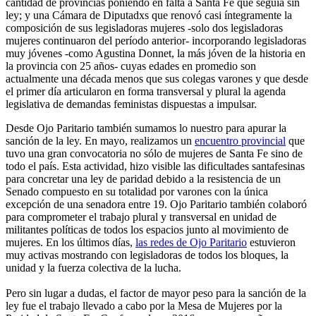
cantidad de provincias poniendo en falta a Santa Fe que seguía sin
ley; y una Cámara de Diputadxs que renovó casi íntegramente la
composición de sus legisladoras mujeres -solo dos legisladoras
mujeres continuaron del período anterior- incorporando legisladoras
muy jóvenes -como Agustina Donnet, la más jóven de la historia en
la provincia con 25 años- cuyas edades en promedio son
actualmente una década menos que sus colegas varones y que desde
el primer día articularon en forma transversal y plural la agenda
legislativa de demandas feministas dispuestas a impulsar.
Desde Ojo Paritario también sumamos lo nuestro para apurar la
sanción de la ley. En mayo, realizamos un
encuentro provincial
que
tuvo una gran convocatoria no sólo de mujeres de Santa Fe sino de
todo el país. Esta actividad, hizo visible las dificultades santafesinas
para concretar una ley de paridad debido a la resistencia de un
Senado compuesto en su totalidad por varones con la única
excepción de una senadora entre 19. Ojo Paritario también colaboró
para comprometer el trabajo plural y transversal en unidad de
militantes políticas de todos los espacios junto al movimiento de
mujeres. En los últimos días,
las redes de Ojo Paritario
estuvieron
muy activas mostrando con legisladoras de todos los bloques, la
unidad y la fuerza colectiva de la lucha.
Pero sin lugar a dudas, el factor de mayor peso para la sanción de la
ley fue el trabajo llevado a cabo por la Mesa de Mujeres por la