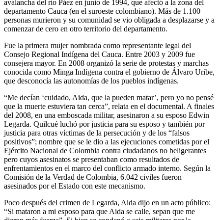
avalancha del río Páez en junio de 1994, que afectó a la zona del
departamento Cauca (en el suroeste colombiano). Más de 1.100
personas murieron y su comunidad se vio obligada a desplazarse y a
comenzar de cero en otro territorio del departamento.
Fue la primera mujer nombrada como representante legal del
Consejo Regional Indígena del Cauca. Entre 2003 y 2009 fue
consejera mayor. En 2008 organizó la serie de protestas y marchas
conocida como Minga Indígena contra el gobierno de Álvaro Uribe,
que desconocía las autonomías de los pueblos indígenas.
“Me decían ‘cuidado, Aida, que la pueden matar’, pero yo no pensé
que la muerte estuviera tan cerca”, relata en el documental. A finales
del 2008, en una emboscada militar, asesinaron a su esposo Edwin
Legarda. Quilcué luchó por justicia para su esposo y también por
justicia para otras víctimas de la persecución y de los “falsos
positivos”; nombre que se le dio a las ejecuciones cometidas por el
Ejército Nacional de Colombia contra ciudadanos no beligerantes
pero cuyos asesinatos se presentaban como resultados de
enfrentamientos en el marco del conflicto armado interno. Según la
Comisión de la Verdad de Colombia, 6.042 civiles fueron
asesinados por el Estado con este mecanismo.
Poco después del crimen de Legarda, Aida dijo en un acto público:
“Si mataron a mi esposo para que Aida se calle, sepan que me