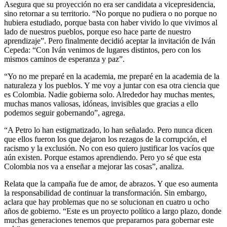
Asegura que su proyección no era ser candidata a vicepresidencia,
sino retornar a su territorio. “No porque no pudiera o no porque no
hubiera estudiado, porque basta con haber vivido lo que vivimos al
lado de nuestros pueblos, porque eso hace parte de nuestro
aprendizaje”. Pero finalmente decidió aceptar la invitación de Iván
Cepeda: “Con Iván venimos de lugares distintos, pero con los
mismos caminos de esperanza y paz”.
“Yo no me preparé en la academia, me preparé en la academia de la
naturaleza y los pueblos. Y me voy a juntar con esa otra ciencia que
es Colombia. Nadie gobierna solo. Alrededor hay muchas mentes,
muchas manos valiosas, idóneas, invisibles que gracias a ello
podemos seguir gobernando”, agrega.
“A Petro lo han estigmatizado, lo han señalado. Pero nunca dicen
que ellos fueron los que dejaron los rezagos de la corrupción, el
racismo y la exclusión. No con eso quiero justificar los vacíos que
aún existen. Porque estamos aprendiendo. Pero yo sé que esta
Colombia nos va a enseñar a mejorar las cosas”, analiza.
Relata que la campaña fue de amor, de abrazos. Y que eso aumenta
la responsabilidad de continuar la transformación. Sin embargo,
aclara que hay problemas que no se solucionan en cuatro u ocho
años de gobierno. “Este es un proyecto político a largo plazo, donde
muchas generaciones tenemos que prepararnos para gobernar este