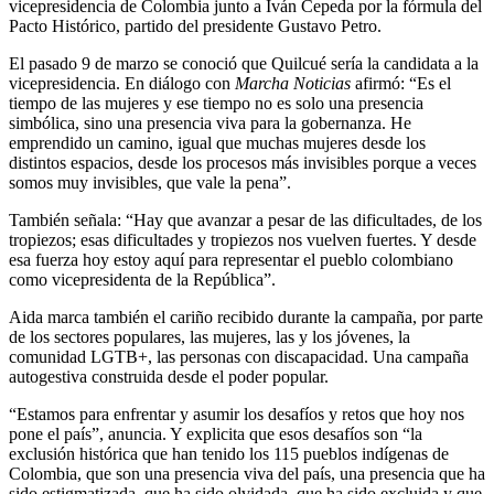
vicepresidencia de Colombia junto a Iván Cepeda por la fórmula del
Pacto Histórico, partido del presidente Gustavo Petro.
El pasado 9 de marzo se conoció que Quilcué sería la candidata a la
vicepresidencia. En diálogo con
Marcha Noticias
afirmó: “Es el
tiempo de las mujeres y ese tiempo no es solo una presencia
simbólica, sino una presencia viva para la gobernanza. He
emprendido un camino, igual que muchas mujeres desde los
distintos espacios, desde los procesos más invisibles porque a veces
somos muy invisibles, que vale la pena”.
También señala: “Hay que avanzar a pesar de las dificultades, de los
tropiezos; esas dificultades y tropiezos nos vuelven fuertes. Y desde
esa fuerza hoy estoy aquí para representar el pueblo colombiano
como vicepresidenta de la República”.
Aida marca también el cariño recibido durante la campaña, por parte
de los sectores populares, las mujeres, las y los jóvenes, la
comunidad LGTB+, las personas con discapacidad. Una campaña
autogestiva construida desde el poder popular.
“Estamos para enfrentar y asumir los desafíos y retos que hoy nos
pone el país”, anuncia. Y explicita que esos desafíos son “la
exclusión histórica que han tenido los 115 pueblos indígenas de
Colombia, que son una presencia viva del país, una presencia que ha
sido estigmatizada, que ha sido olvidada, que ha sido excluida y que