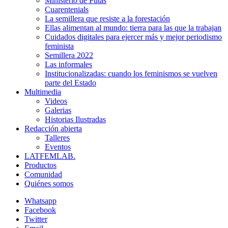
Ministerio de Putas
Cuarentenials
La semillera que resiste a la forestación
Ellas alimentan al mundo: tierra para las que la trabajan
Cuidados digitales para ejercer más y mejor periodismo
feminista
Semillera 2022
Las informales
Institucionalizadas: cuando los feminismos se vuelven
parte del Estado
Multimedia
Videos
Galerias
Historias Ilustradas
Redacción abierta
Talleres
Eventos
LATFEMLAB.
Productos
Comunidad
Quiénes somos
Whatsapp
Facebook
Twitter