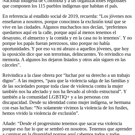
Nacional Indígena de Colombia y a las organizaciones regionales
que componen los 115 pueblos indígenas que habitan el país.
En referencia al estallido social de 2019, recuerda: “Los jóvenes nos
enseñaron a nosotros, porque conocimos la exclusión total que se
vive en las ciudades. Algunos muchachos nos decían, ‘preferimos
quedarnos aquí en la calle, porque aquí al menos tenemos el
desayuno, el almuerzo y la comida y en la casa no lo tenemos’. Y no
porque los papás fueran perezosos, sino porque no había
oportunidades. Y por eso va mi abrazo a aquellos jóvenes, que hoy
la oposición dice que son terroristas, delincuentes. Yo reivindico esa
memoria. A algunos los dejaron lisiados y otros aún siguen en las
cárceles”.
Reivindica a la clase obrera por “luchar por su derecho a un trabajo
digno”. A las mujeres, “para que la violencia salga de las familias y
de las sociedades porque toda clase de violencia contra la mujer
también nos ha afectado y nos ha llevado al olvido estructural”. Y
también a la comunidad LGBTIQ+ y a las personas con
discapacidad. Desde su identidad como mujer indígena, se hermana
con esas luchas: “No solamente vivimos la violencia de los fusiles,
hemos vivido la violencia de exclusión”.
Añade: “Desde el progresismo tenemos que sacar esa violencia
porque eso fue lo que se sembró en nosotros. Tenemos que aprender
a caminar en la diversidad porque aquí cabemos todos y todas.