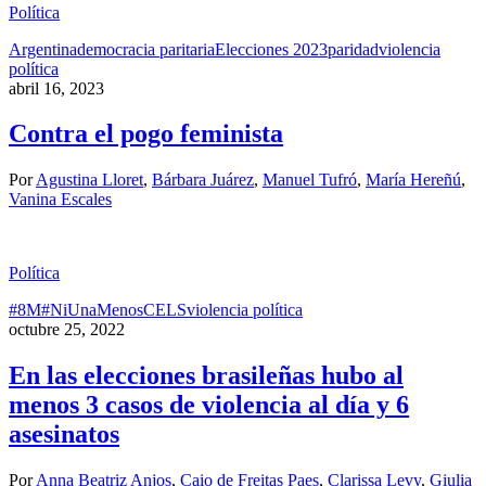
Política
Argentina
democracia paritaria
Elecciones 2023
paridad
violencia
política
abril 16, 2023
Contra el pogo feminista
Por
Agustina Lloret
,
Bárbara Juárez
,
Manuel Tufró
,
María Hereñú
,
Vanina Escales
Política
#8M
#NiUnaMenos
CELS
violencia política
octubre 25, 2022
En las elecciones brasileñas hubo al
menos 3 casos de violencia al día y 6
asesinatos
Por
Anna Beatriz Anjos
,
Caio de Freitas Paes
,
Clarissa Levy
,
Giulia