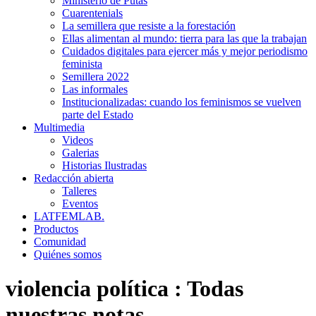
Ministerio de Putas
Cuarentenials
La semillera que resiste a la forestación
Ellas alimentan al mundo: tierra para las que la trabajan
Cuidados digitales para ejercer más y mejor periodismo
feminista
Semillera 2022
Las informales
Institucionalizadas: cuando los feminismos se vuelven
parte del Estado
Multimedia
Videos
Galerias
Historias Ilustradas
Redacción abierta
Talleres
Eventos
LATFEMLAB.
Productos
Comunidad
Quiénes somos
violencia política
:
Todas
nuestras notas