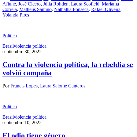
Afiune
,
José Cícero
,
Júlia Rohden
,
Laura Scofield
,
Mariama
Correia
,
Matheus Santino
,
Nathallia Fonseca
,
Rafael Oliveira
,
Yolanda Pires
Política
Brasil
violencia política
septiembre 30, 2022
Contra la violencia política, la rebeldía se
volvió campaña
Por
Francis Lopes
,
Laura Salomé Canteros
Política
Brasil
violencia política
septiembre 10, 2022
El odio tiene género