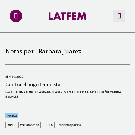
NOTAS
Notas por :
Bárbara Juárez
INVESTIGACIONES
MULTIMEDIA
abril 16, 2023
Contra el pogo feminista
REDACCIÓN ABIERTA
Por
AGUSTINA LLORET
,
BÁRBARA JUÁREZ
,
MANUEL TUFRÓ
,
MARÍA HEREÑÚ
,
VANINA
ESCALES
LATFEMLAB.
Política
PRODUCTOS
#8M
#NiUnaMenos
CELS
violencia política