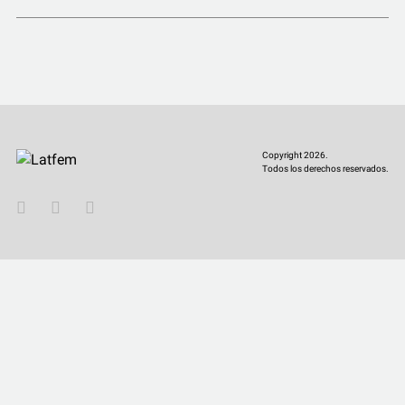
COMUNIDAD
QUIÉNES SOMOS
Copyright 2026.
Todos los derechos reservados.
YouTube
Twitter
Instagram
Facebook