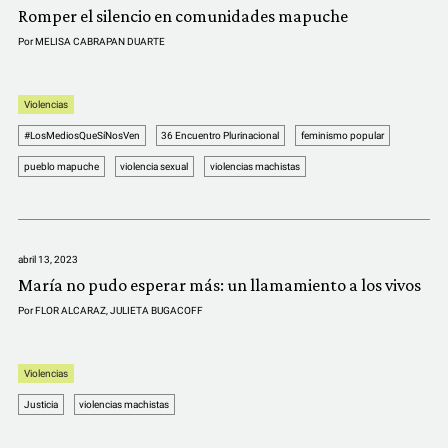
Romper el silencio en comunidades mapuche
Por
MELISA CABRAPAN DUARTE
Violencias
#LosMediosQueSíNosVen
36 Encuentro Plurinacional
feminismo popular
pueblo mapuche
violencia sexual
violencias machistas
abril 13, 2023
María no pudo esperar más: un llamamiento a los vivos
Por
FLOR ALCARAZ
,
JULIETA BUGACOFF
Violencias
Justicia
violencias machistas