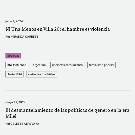
COMUNIDAD
QUIÉNES SOMOS
junio 4, 2024
Ni Una Menos en Villa 20: el hambre es violencia
Por
MIRANDA CARRETE
Sociedad
#NiUnaMenos
Argentina
cocineras comunitarias
feminismo popular
Javier Milei
violencias machistas
mayo 31, 2024
El desmantelamiento de las políticas de género en la era
Milei
Por
CELESTE ABREVAYA