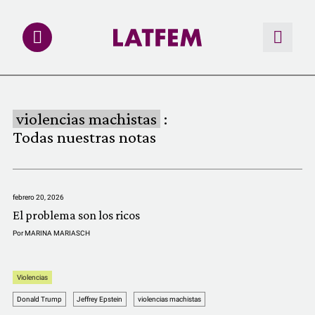
NOTAS
violencias machistas
:
INVESTIGACIONES
Todas nuestras notas
MULTIMEDIA
febrero 20, 2026
REDACCIÓN ABIERTA
El problema son los ricos
Por
MARINA MARIASCH
LATFEMLAB.
Violencias
PRODUCTOS
Donald Trump
Jeffrey Epstein
violencias machistas