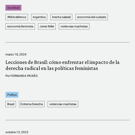
Sociedad
#NiUnaMenos
Argentina
brecha salarial
economía del cuidado
economía feminista
Javier Milei
violencias machistas
marzo 18, 2024
Lecciones de Brasil: cómo enfrentar el impacto de la
derecha radical en las políticas feministas
Por
FERNANDA PAIXÃO
Política
Brasil
Extrema Derecha
violencias machistas
octubre 13, 2023