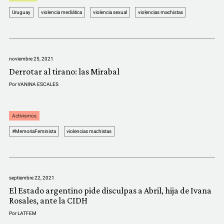
Uruguay
violencia mediática
violencia sexual
violencias machistas
noviembre 25, 2021
Derrotar al tirano: las Mirabal
Por
VANINA ESCALES
Activismos
#MemoriaFeminista
violencias machistas
septiembre 22, 2021
El Estado argentino pide disculpas a Abril, hija de Ivana
Rosales, ante la CIDH
Por
LATFEM