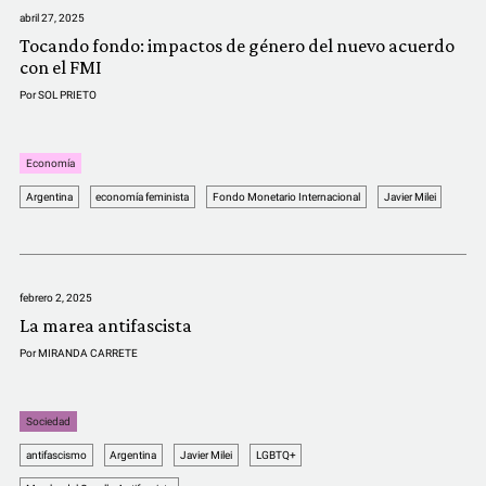
abril 27, 2025
Tocando fondo: impactos de género del nuevo acuerdo
con el FMI
Por
SOL PRIETO
Economía
Argentina
economía feminista
Fondo Monetario Internacional
Javier Milei
febrero 2, 2025
La marea antifascista
Por
MIRANDA CARRETE
Sociedad
antifascismo
Argentina
Javier Milei
LGBTQ+