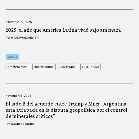
COMUNIDAD
QUIÉNES SOMOS
diciembre 29, 2025
2025: el año que América Latina vivió bajo amenaza
Por
MARU WALDHÜTER
Política
América Latina
Donald Trump
Javier Milei
Lula Da Silva
noviembre 5, 2025
El lado B del acuerdo entre Trump y Milei: “Argentina
está atrapada en la disputa geopolítica por el control
de minerales críticos”
Por
CAMILA PARODI