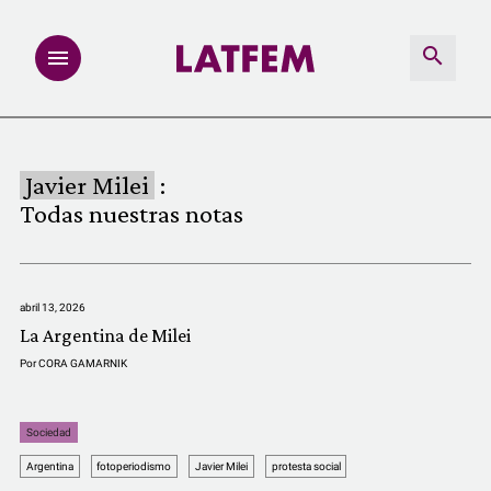
NOTAS
Javier Milei
:
INVESTIGACIONES
Todas nuestras notas
MULTIMEDIA
abril 13, 2026
REDACCIÓN ABIERTA
La Argentina de Milei
Por
CORA GAMARNIK
LATFEMLAB.
Sociedad
PRODUCTOS
Argentina
fotoperiodismo
Javier Milei
protesta social