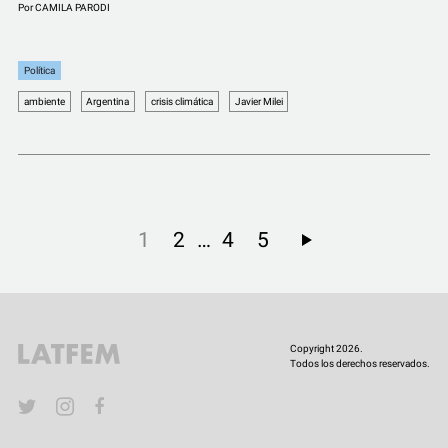
Por
CAMILA PARODI
Política
ambiente
Argentina
crisis climática
Javier Milei
…
1
2
4
5
Copyright 2026.
Todos los derechos reservados.
YouTube
Twitter
Instagram
Facebook