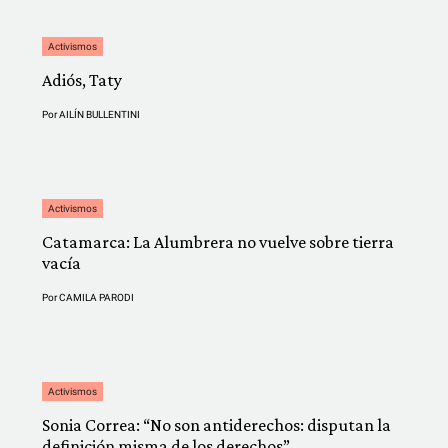
Activismos
Adiós, Taty
Por
AILÍN BULLENTINI
Activismos
Catamarca: La Alumbrera no vuelve sobre tierra
vacía
Por
CAMILA PARODI
Activismos
Sonia Correa: “No son antiderechos: disputan la
definición misma de los derechos”