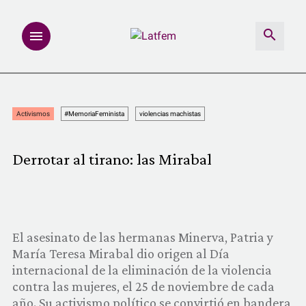
NOTAS
Activismos
#MemoriaFeminista
violencias machistas
INVESTIGACIONES
Derrotar al tirano: las Mirabal
MULTIMEDIA
REDACCIÓN ABIERTA
El asesinato de las hermanas Minerva, Patria y
LATFEMLAB.
María Teresa Mirabal dio origen al Día
internacional de la eliminación de la violencia
PRODUCTOS
contra las mujeres, el 25 de noviembre de cada
año. Su activismo político se convirtió en bandera