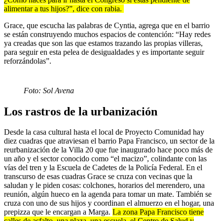
alimentar a tus hijos?”, dice con rabia.
Grace, que escucha las palabras de Cyntia, agrega que en el barrio
se están construyendo muchos espacios de contención: “Hay redes
ya creadas que son las que estamos trazando las propias villeras,
para seguir en esta pelea de desigualdades y es importante seguir
reforzándolas”.
Foto: Sol Avena
Los rastros de la urbanización
Desde la casa cultural hasta el local de Proyecto Comunidad hay
diez cuadras que atraviesan el barrio Papa Francisco, un sector de la
reurbanización de la Villa 20 que fue inaugurado hace poco más de
un año y el sector conocido como “el macizo”, colindante con las
vías del tren y la Escuela de Cadetes de la Policía Federal. En el
transcurso de esas cuadras Grace se cruza con vecinas que la
saludan y le piden cosas: colchones, horarios del merendero, una
reunión, algún hueco en la agenda para tomar un mate. También se
cruza con uno de sus hijos y coordinan el almuerzo en el hogar, una
prepizza que le encargan a Marga.
La zona Papa Francisco tiene
calles de asfalto, una plaza, una escuela, el Centro de Salud y