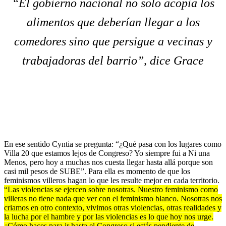
“El gobierno nacional no solo acopia los
alimentos que deberían llegar a los
comedores sino que persigue a vecinas y
trabajadoras del barrio”, dice Grace
En ese sentido Cyntia se pregunta: “¿Qué pasa con los lugares como
Villa 20 que estamos lejos de Congreso? Yo siempre fui a Ni una
Menos, pero hoy a muchas nos cuesta llegar hasta allá porque son
casi mil pesos de SUBE”. Para ella es momento de que los
feminismos villeros hagan lo que les resulte mejor en cada territorio.
“Las violencias se ejercen sobre nosotras. Nuestro feminismo como
villeras no tiene nada que ver con el feminismo blanco. Nosotras nos
criamos en otro contexto, vivimos otras violencias, otras realidades y
la lucha por el hambre y por las violencias es lo que hoy nos urge.
¿Cómo haces para ir hasta el Congreso si estás pendiente de