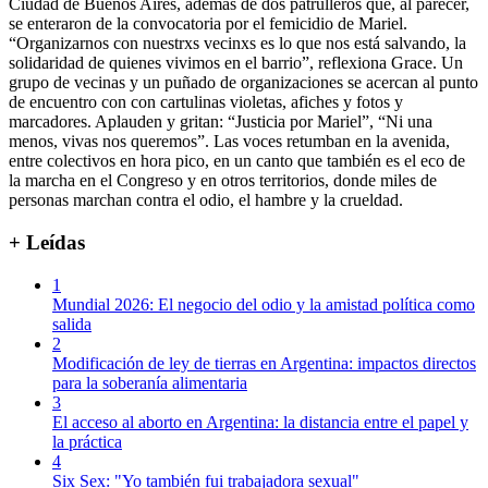
Ciudad de Buenos Aires, además de dos patrulleros que, al parecer,
se enteraron de la convocatoria por el femicidio de Mariel.
“Organizarnos con nuestrxs vecinxs es lo que nos está salvando, la
solidaridad de quienes vivimos en el barrio”, reflexiona Grace. Un
grupo de vecinas y un puñado de organizaciones se acercan al punto
de encuentro con con cartulinas violetas, afiches y fotos y
marcadores. Aplauden y gritan: “Justicia por Mariel”, “Ni una
menos, vivas nos queremos”. Las voces retumban en la avenida,
entre colectivos en hora pico, en un canto que también es el eco de
la marcha en el Congreso y en otros territorios, donde miles de
personas marchan contra el odio, el hambre y la crueldad.
+ Leídas
1
Mundial 2026: El negocio del odio y la amistad política como
salida
2
Modificación de ley de tierras en Argentina: impactos directos
para la soberanía alimentaria
3
El acceso al aborto en Argentina: la distancia entre el papel y
la práctica
4
Six Sex: "Yo también fui trabajadora sexual"