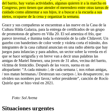
del barrio, hay varias actividades, algunas quieren ir a la marcha en
Congreso, pero tienen que atender el merendero entre otras tareas de
cuidado como alimentar a sus hijos, ir a buscar a la escuela a sus
nietos, ocuparse de la cena y organizar la semana.
Grace y sus compañeras se encuentran a las nueve en la Casa de la
Cultura Hilda Galarza, para la entrega de certificados de un grupo
de promotoras de género en Villa 20. El sol ameniza el frío, que
parece invernal, e ilumina toda la extensión de la calle Chilavert. Un
gazebo con banderines de color verde y violeta corta el tránsito, dos
integrantes de la casa cultural anuncian en una radio abierta que hay
juegos para infancias y para adultos, un sector sobre la vereda en el
que se hace serigrafía y en breve van a decir unas palabras las
amigas de Mariel Jimenez, una joven de 31 años, vecina del barrio,
víctima de femicidio. Después de las voces, suena en un
altoparlante: “A cada minuto /, de cada semana /, nos roban amigas,
/ nos matan hermanas./ Destrozan sus cuerpos /, los desaparecen/, no
olviden sus nombres por favor,/ señor presidente”, canción de Rocío
Quiróz que se hizo viral en 2021.
Foto: Sol Avena
Situaciones urgentes