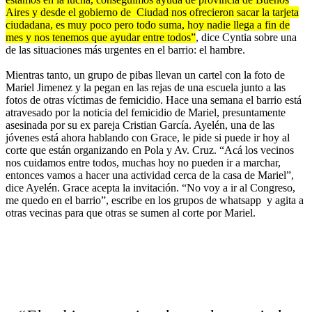
Aires y desde el gobierno de Ciudad nos ofrecieron sacar la tarjeta
ciudadana, es muy poco pero todo suma, hoy nadie llega a fin de
mes y nos tenemos que ayudar entre todos”
, dice Cyntia sobre una
de las situaciones más urgentes en el barrio: el hambre.
Mientras tanto, un grupo de pibas llevan un cartel con la foto de
Mariel Jimenez y la pegan en las rejas de una escuela junto a las
fotos de otras víctimas de femicidio. Hace una semana el barrio está
atravesado por la noticia del femicidio de Mariel, presuntamente
asesinada por su ex pareja Cristian García. Ayelén, una de las
jóvenes está ahora hablando con Grace, le pide si puede ir hoy al
corte que están organizando en Pola y Av. Cruz. “Acá los vecinos
nos cuidamos entre todos, muchas hoy no pueden ir a marchar,
entonces vamos a hacer una actividad cerca de la casa de Mariel”,
dice Ayelén. Grace acepta la invitación. “No voy a ir al Congreso,
me quedo en el barrio”, escribe en los grupos de whatsapp y agita a
otras vecinas para que otras se sumen al corte por Mariel.