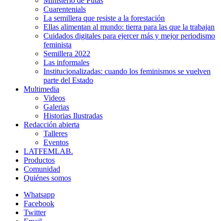
Ministerio de Putas
Cuarentenials
La semillera que resiste a la forestación
Ellas alimentan al mundo: tierra para las que la trabajan
Cuidados digitales para ejercer más y mejor periodismo
feminista
Semillera 2022
Las informales
Institucionalizadas: cuando los feminismos se vuelven
parte del Estado
Multimedia
Videos
Galerias
Historias Ilustradas
Redacción abierta
Talleres
Eventos
LATFEMLAB.
Productos
Comunidad
Quiénes somos
Whatsapp
Facebook
Twitter