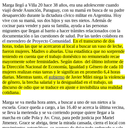
Marga llegó a Villa 20 hace 38 años, era una adolescente cuando
viajó desde Asunción, Paraguay, con su mamá en busca de su padre
desaparecido durante la dictadura cívico militar en Argentina. Hoy
vive con su mamá, sus dos hijos y sus tres nietos. Además de
cocinar para vender y para su familia, ayuda a las personas
migrantes que llegan al barrio a hacer trámites relacionados con la
documentación o las cuestiones de salud. Por las tardes colabora en
el merendero de Proyecto Comunidad.
En el transcurso de dos
horas, todas las que se acercaron al local a buscar un vaso de leche,
fueron mujeres. Madres o abuelas. Una estadística que no sorprende
teniendo en cuenta que el trabajo doméstico no remunerado recae
mayormente sobre feminidades. Según datos del último informe de
la Dirección Nacional de Economía, Igualdad y Género de cada 10
mujeres realizan estas tareas y le significan en promedio 6,4 horas
diarias. Mientras tanto, el
gobierno
de Javier Milei niega la violencia
de género, la brecha salarial y la desigualdad en el trabajo, un
discurso de odio que se traduce en ajuste e invisibiliza una realidad
cotidiana.
Marga se va media hora antes, a buscar a uno de sus nietos a la
escuela. Grace queda a cargo,
a las 16.40 se acerca la última vecina,
se lleva la merienda y se va corriendo porque quiere llegar a la
marcha en calle Pola y Av. Cruz, para pedir justicia por Mariel
Jimenez. Grace se abriga, tiene la mirada cansada, cierra el local con
movimientos automáticos, se asegura de dejar todo ordenado y sale