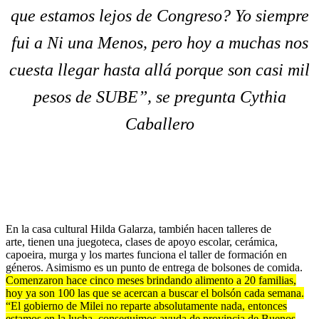
que estamos lejos de Congreso? Yo siempre
fui a Ni una Menos, pero hoy a muchas nos
cuesta llegar hasta allá porque son casi mil
pesos de SUBE”, se pregunta Cythia
Caballero
En la casa cultural Hilda Galarza, también hacen talleres de
arte, tienen una juegoteca, clases de apoyo escolar, cerámica,
capoeira, murga y los martes funciona el taller de formación en
géneros. Asimismo es un punto de entrega de bolsones de comida.
Comenzaron hace cinco meses brindando alimento a 20 familias,
hoy ya son 100 las que se acercan a buscar el bolsón cada semana.
“El gobierno de Milei no reparte absolutamente nada, entonces
estamos en la lucha, conseguimos ayuda de provincia de Buenos