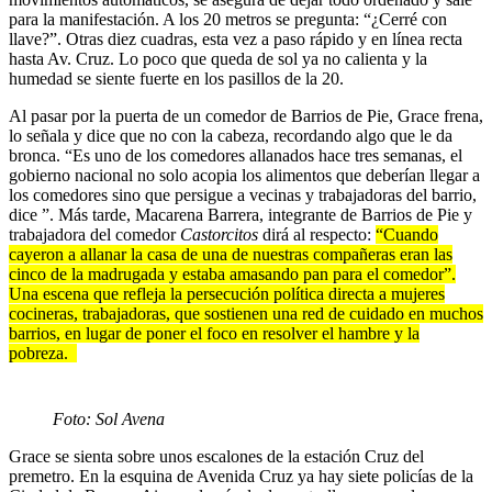
para la manifestación. A los 20 metros se pregunta: “¿Cerré con
llave?”. Otras diez cuadras, esta vez a paso rápido y en línea recta
hasta Av. Cruz. Lo poco que queda de sol ya no calienta y la
humedad se siente fuerte en los pasillos de la 20.
Al pasar por la puerta de un comedor de Barrios de Pie, Grace frena,
lo señala y dice que no con la cabeza, recordando algo que le da
bronca. “Es uno de los comedores allanados hace tres semanas, el
gobierno nacional no solo acopia los alimentos que deberían llegar a
los comedores sino que persigue a vecinas y trabajadoras del barrio,
dice ”. Más tarde, Macarena Barrera, integrante de Barrios de Pie y
trabajadora del comedor
Castorcitos
dirá al respecto:
“Cuando
cayeron a allanar la casa de una de nuestras compañeras eran las
cinco de la madrugada y estaba amasando pan para el comedor”.
Una escena que refleja la persecución política directa a mujeres
cocineras, trabajadoras, que sostienen una red de cuidado en muchos
barrios, en lugar de poner el foco en resolver el hambre y la
pobreza.
Foto: Sol Avena
Grace se sienta sobre unos escalones de la estación Cruz del
premetro. En la esquina de Avenida Cruz ya hay siete policías de la