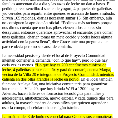
familias aumentan día a día y las tazas de leche no dan a basto. El
pedido parece sencillo: 4 sachet de yogurt, 4 paquetes de galletitas
y/o cereales para repartir entre quiénes se acercan de lunes a sábado.
Sirven 165 raciones, diarias necesitan sumar 15. Sin embargo, aún
no consiguen la aprobación oficial. “Pedimos más raciones porque
nos dimos cuenta que muchxs pibes vienen a los talleres sin
desayunar, entonces queremos aprovechar el encuentro para comer
unas galletitas, charlar, tomar un mate cocido y poder hacer alguna
actividad con la panza llena”, dice Grace ante una pregunta que
parece obvia pero no se cansa de contarlo.
La necesidad persiste y desde el local de Proyecto Comunidad
intentan contener la demanda “con lo que hay”, pero lo que hay
cada vez es menos.
“Lo que hay es 200 centímetros cúbicos de
leche, 4 galletitas para cada niñx y pará de contar”, cuenta Marga,
vecina de la Villa 20 e integrante de Proyecto Comunidad, mientras
calienta en dos ollas grandes la leche en polvo.
En el local también
funciona Atalaya Sur, una iniciativa comunitaria para garantizar
internet en la Villa 20, que hoy brinda WiFi a 1200 hogares.
Además, hacen talleres de formación tecnológica para niñes y
adolescentes, alfabetización, apoyo escolar, y cada quince días para
adultos, la mayoría madres de esos niñxs que quieren aprender a
usar la compu, el celular o hacer algún trámite.
La mañana del 3 de junio es especial para Grace y sus compañeras