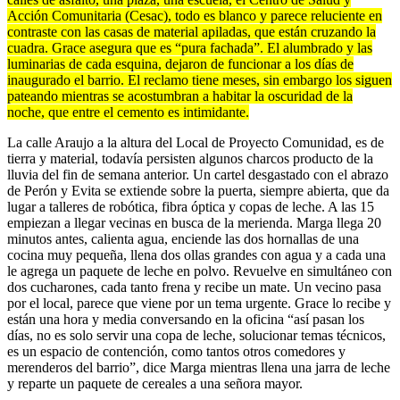
Acción Comunitaria (Cesac), todo es blanco y parece reluciente en
contraste con las casas de material apiladas, que están cruzando la
cuadra. Grace asegura que es “pura fachada”. El alumbrado y las
luminarias de cada esquina, dejaron de funcionar a los días de
inaugurado el barrio. El reclamo tiene meses, sin embargo los siguen
pateando mientras se acostumbran a habitar la oscuridad de la
noche, que entre el cemento es intimidante.
La calle Araujo a la altura del Local de Proyecto Comunidad, es de
tierra y material, todavía persisten algunos charcos producto de la
lluvia del fin de semana anterior. Un cartel desgastado con el abrazo
de Perón y Evita se extiende sobre la puerta, siempre abierta, que da
lugar a talleres de robótica, fibra óptica y copas de leche. A las 15
empiezan a llegar vecinas en busca de la merienda. Marga llega 20
minutos antes, calienta agua, enciende las dos hornallas de una
cocina muy pequeña, llena dos ollas grandes con agua y a cada una
le agrega un paquete de leche en polvo. Revuelve en simultáneo con
dos cucharones, cada tanto frena y recibe un mate. Un vecino pasa
por el local, parece que viene por un tema urgente. Grace lo recibe y
están una hora y media conversando en la oficina “así pasan los
días, no es solo servir una copa de leche, solucionar temas técnicos,
es un espacio de contención, como tantos otros comedores y
merenderos del barrio”, dice Marga mientras llena una jarra de leche
y reparte un paquete de cereales a una señora mayor.