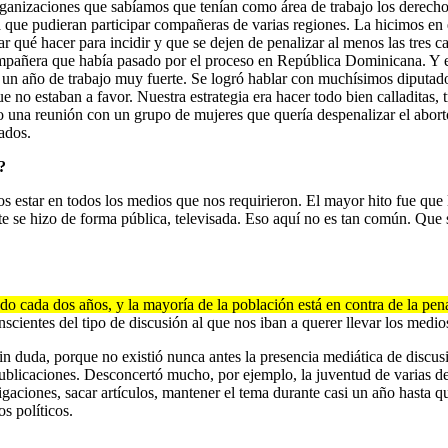
ganizaciones que sabíamos que tenían como área de trabajo los derecho
 que pudieran participar compañeras de varias regiones. La hicimos en 
r qué hacer para incidir y que se dejen de penalizar al menos las tres
mpañera que había pasado por el proceso en República Dominicana. Y 
n año de trabajo muy fuerte. Se logró hablar con muchísimos diputados
no estaban a favor. Nuestra estrategia era hacer todo bien calladitas, 
ido una reunión con un grupo de mujeres que quería despenalizar el abor
lados.
?
estar en todos los medios que nos requirieron. El mayor hito fue que 
ate se hizo de forma pública, televisada. Eso aquí no es tan común. Que 
 cada dos años, y la mayoría de la población está en contra de la pena
ientes del tipo de discusión al que nos iban a querer llevar los medio
sin duda, porque no existió nunca antes la presencia mediática de disc
 publicaciones. Desconcertó mucho, por ejemplo, la juventud de varias d
gaciones, sacar artículos, mantener el tema durante casi un año hasta q
os políticos.