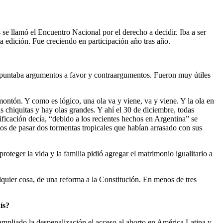
se llamó el Encuentro Nacional por el derecho a decidir. Iba a ser
 edición. Fue creciendo en participación año tras año.
puntaba argumentos a favor y contraargumentos. Fueron muy útiles
ontón. Y como es lógico, una ola va y viene, va y viene. Y la ola en
s chiquitas y hay olas grandes. Y ahí el 30 de diciembre, todas
ficación decía, “debido a los recientes hechos en Argentina” se
mos de pasar dos tormentas tropicales que habían arrasado con sus
eger la vida y la familia pidió agregar el matrimonio igualitario a
quier cosa, de una reforma a la Constitución. En menos de tres
ís?
mpliado la despenalización el acceso al aborto en América Latina y