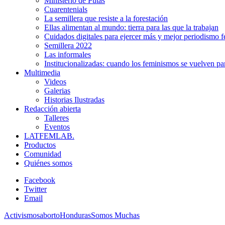
Ministerio de Putas
Cuarentenials
La semillera que resiste a la forestación
Ellas alimentan al mundo: tierra para las que la trabajan
Cuidados digitales para ejercer más y mejor periodismo f
Semillera 2022
Las informales
Institucionalizadas: cuando los feminismos se vuelven pa
Multimedia
Videos
Galerias
Historias Ilustradas
Redacción abierta
Talleres
Eventos
LATFEMLAB.
Productos
Comunidad
Quiénes somos
Facebook
Twitter
Email
Activismos
aborto
Honduras
Somos Muchas