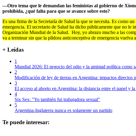
—Otro tema que le demandan las feministas al gobierno de Xiomara
prohibida, ¿qué falta para que se avance sobre esto?
Es una firma de la Secretaría de Salud la que se necesita. Es como u
emergencia. El secretario de Salud ha dicho públicamente que no le in
Organización Mundial de la Salud. Hoy, yo abrazo mucho a las compa
va a terminar sin que la píldora anticonceptiva de emergencia vuelva a
+ Leídas
1
Mundial 2026: El negocio del odio y la amistad política como s
2
Modificación de ley de tierras en Argentina: impactos directos p
3
El acceso al aborto en Argentina: la distancia entre el papel y la
4
Six Sex: "Yo también fui trabajadora sexual"
5
Argentina-Inglaterra nunca es solamente un partido
Te puede interesar: