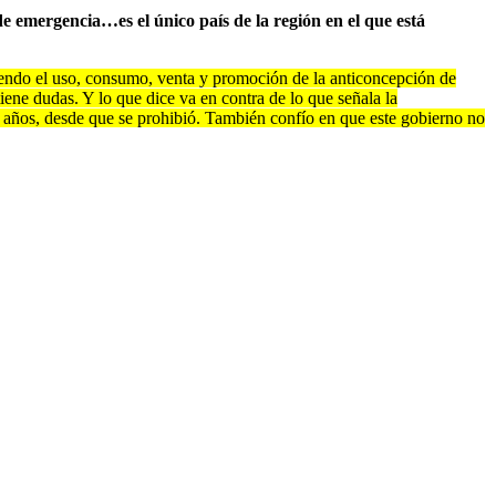
e emergencia…es el único país de la región en el que está
biendo el uso, consumo, venta y promoción de la anticoncepción de
iene dudas. Y lo que dice va en contra de lo que señala la
años, desde que se prohibió. También confío en que este gobierno no