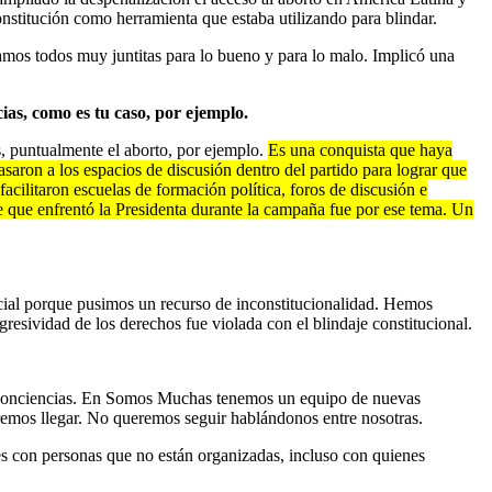
onstitución como herramienta que estaba utilizando para blindar.
os todos muy juntitas para lo bueno y para lo malo. Implicó una
as, como es tu caso, por ejemplo.
os, puntualmente el aborto, por ejemplo.
Es una conquista que haya
saron a los espacios de discusión dentro del partido para lograr que
acilitaron escuelas de formación política, foros de discusión e
e que enfrentó la Presidenta durante la campaña fue por ese tema. Un
cial porque pusimos un recurso de inconstitucionalidad. Hemos
gresividad de los derechos fue violada con el blindaje constitucional.
las conciencias. En Somos Muchas tenemos un equipo de nuevas
ueremos llegar. No queremos seguir hablándonos entre nosotras.
es con personas que no están organizadas, incluso con quienes