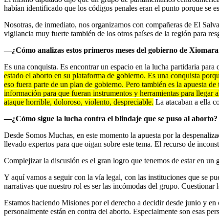
habían identificado que los códigos penales eran el punto porque se e
Nosotras, de inmediato, nos organizamos con compañeras de El Salva
vigilancia muy fuerte también de los otros países de la región para re
—¿Cómo analizas estos primeros meses del gobierno de Xiomara Ca
Es una conquista. Es encontrar un espacio en la lucha partidaria para q
estado el aborto en su plataforma de gobierno. Es una conquista porqu
eso fuera parte de un plan de gobierno. Pero también es la apuesta de 
información para que fueran instrumentos y herramientas para llegar a
ataque horrible, doloroso, violento, despreciable.
La atacaban a ella 
—¿Cómo sigue la lucha contra el blindaje que se puso al aborto?
Desde Somos Muchas, en este momento la apuesta por la despenalizaci
llevado expertos para que oigan sobre este tema. El recurso de inconst
Complejizar la discusión es el gran logro que tenemos de estar en un 
Y aquí vamos a seguir con la vía legal, con las instituciones que se
narrativas que nuestro rol es ser las incómodas del grupo. Cuestionar
Estamos haciendo Misiones por el derecho a decidir desde junio y en 
personalmente están en contra del aborto. Especialmente son esas pers