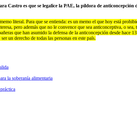
 Castro es que se legalice la PAE, la píldora de anticoncepción d
n memo literal. Para que se entienda: es un memo el que hoy está prohi
teresa, pero además que no le convence que sea anticonceptiva, o sea, t
ñeras que han asumido la defensa de la anticoncepción desde hace 13 
 ser un derecho de todas las personas en este país.
alida
ara la soberanía alimentaria
 práctica