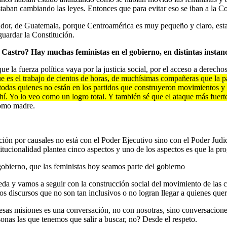
staban cambiando las leyes. Entonces que para evitar eso se iban a la C
dor, de Guatemala, porque Centroamérica es muy pequeño y claro, estam
sguardar la Constitución.
stro? Hay muchas feministas en el gobierno, en distintas instanci
ue la fuerza política vaya por la justicia social, por el acceso a derech
e es el trabajo de cientos de horas, de muchísimas compañeras que la pa
todas quienes no están en los partidos que construyeron movimientos y f
hí. Yo lo veo como un logro total. Y también sé que el ataque más fuert
como madre.
ón por causales no está con el Poder Ejecutivo sino con el Poder Judi
itucionalidad plantea cinco aspectos y uno de los aspectos es que la pro
gobierno, que las feministas hoy seamos parte del gobierno
 pueda y vamos a seguir con la construcción social del movimiento de 
 los discursos que no son tan inclusivos o no logran llegar a quienes q
esas misiones es una conversación, no con nosotras, sino conversacion
onas las que tenemos que salir a buscar, no? Desde el respeto.