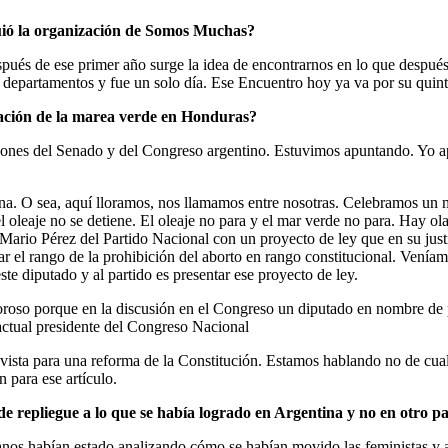
uió la organización de Somos Muchas?
ués de ese primer año surge la idea de encontrarnos en lo que después 
epartamentos y fue un solo día. Ese Encuentro hoy ya va por su quinta
zación de la marea verde en Honduras?
ones del Senado y del Congreso argentino. Estuvimos apuntando. Yo a
na. O sea, aquí lloramos, nos llamamos entre nosotras. Celebramos un m
l oleaje no se detiene. El oleaje no para y el mar verde no para. Hay ola
Mario Pérez del Partido Nacional con un proyecto de ley que en su justi
r el rango de la prohibición del aborto en rango constitucional. Venía
este diputado y al partido es presentar ese proyecto de ley.
oso porque en la discusión en el Congreso un diputado en nombre de prot
 actual presidente del Congreso Nacional
 vista para una reforma de la Constitución. Estamos hablando no de cual
n para ese artículo.
 repliegue a lo que se había logrado en Argentina y no en otro pa
nos habían estado analizando cómo se habían movido las feministas y a