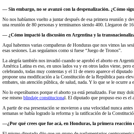
— Sin embargo, no se avanzó con la despenalización. ¿Cómo sig
No nos habíamos vuelto a juntar después de esa primera reunión y desp
una reunión de 80 personas y terminamos siendo 400. Llegaron de 16 d
— ¿Cómo impactó la discusión en Argentina y la transnacionali
Aquí habemos varias compañeras de Honduras que nos vimos las sesi
esas sesiones. Las seguíamos como si fuese “Juego de Tronos”.
La alegría también nos invadió cuando se aprobó el aborto en Argenti
América Latina es eso, en unos lados va y en otros lados viene, pero e
celebrando, todas muy contentas y el 11 de enero aparece el diputado 
propone una modificación a la Constitución de la República para eleva
embates, sin atención pública, de salud, nada. Y lo que se le ocurre a 
No lo esperábamos porque el aborto ya está penalizado. Fue muy dolor
ese mismo
blindaje constituciona
l. El diputado que propuso eso es el
A partir de esa presentación se movieron a una velocidad nunca antes
semanas se había logrado la reforma y la ratificación de la Constitució
—¿Por qué crees que fue acá, en Honduras, la primera reacción de
El mismo diputado dijo que un grupo de parlamentarios centroamerica