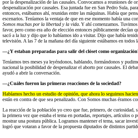
por la despenalización de las causales. Convocamos a reuniones de or
despenalización por causales. Esa juntada fue en San Pedro Sula, para
entonces, estábamos ahí, reunidas entre las máquinas. Había que pensa
escenarios. Teníamos la ventaja de que en ese momento había una co
Somos muchas por la libertad y la vida
. Y ahí comenzamos. Tuvimos u
favor, pero como era año de elección entonces públicamente decían que 
sacó a la luz y dijo que lo habíamos ido a visitar. Dijo que había ten
televisión. A las 7 de la mañana del día siguiente estábamos en todos 
—¿Y estaban preparadas para salir del clóset como organización
Teníamos tres meses ya leyéndonos, hablando, formándonos y pudimos 
nacional la posibilidad de despenalizar el aborto por causales. El deb
ayudó a abrir la conversación.
—¿Cuáles fueron las primeras reacciones de la sociedad?
Habíamos hecho un estudio de opinión, que ahora lo seguimos haciendo
están en contra de que sea penalizado. Con Somos muchas éramos consc
La reacción de la población yo creo que fue, primero, de curiosidad, 
la primera vez que estaba el tema en portadas, reportajes, artículos o
mostrar una postura pública. Logramos mantener el tema, sacar investi
logró que votaran a favor de la propuesta diputados de distintos partid