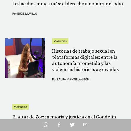
Lesbicidios nunca más: el derecho a nombrar el odio
Por
EUGE MURILLO
Violencias
Historias de trabajo sexual en
plataformas digitales: entre la
autonomía prometida y las
violencias históricas agravadas
Por
LAURA MANTILLA-LEÓN
Violencias
El altar de Zoe: memoria y justicia en el Gondolín
Facebook
Por
MIRANDA CARRETE