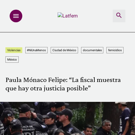
NOTAS
Violencias
#NiUnaMenos
Ciudad de México
documentales
femicidios
INVESTIGACIONES
México
MULTIMEDIA
Paula Mónaco Felipe: “La fiscal muestra
que hay otra justicia posible”
REDACCIÓN ABIERTA
LATFEMLAB.
PRODUCTOS