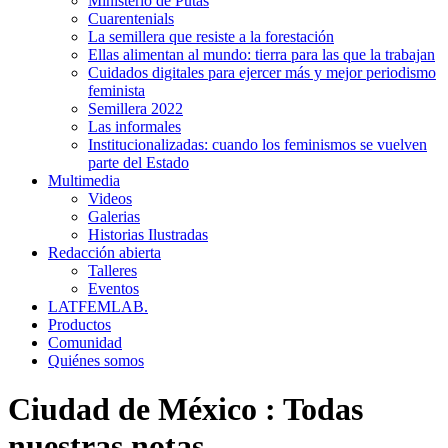
Ministerio de Putas
Cuarentenials
La semillera que resiste a la forestación
Ellas alimentan al mundo: tierra para las que la trabajan
Cuidados digitales para ejercer más y mejor periodismo
feminista
Semillera 2022
Las informales
Institucionalizadas: cuando los feminismos se vuelven
parte del Estado
Multimedia
Videos
Galerias
Historias Ilustradas
Redacción abierta
Talleres
Eventos
LATFEMLAB.
Productos
Comunidad
Quiénes somos
Ciudad de México
:
Todas
nuestras notas