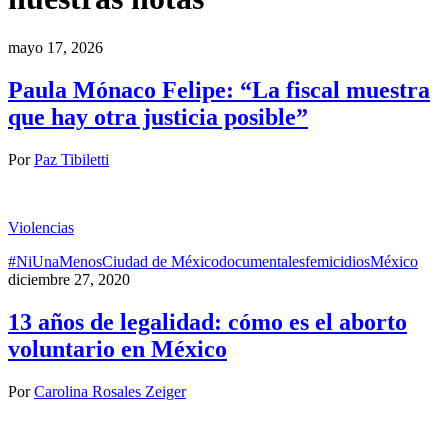
mayo 17, 2026
Paula Mónaco Felipe: “La fiscal muestra
que hay otra justicia posible”
Por
Paz Tibiletti
Violencias
#NiUnaMenos
Ciudad de México
documentales
femicidios
México
diciembre 27, 2020
13 años de legalidad: cómo es el aborto
voluntario en México
Por
Carolina Rosales Zeiger