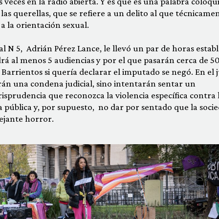
s veces en la radio abierta. Y es que es una palabra coloqui
as querellas, que se refiere a un delito al que técnicamen
a la orientación sexual.
al N 5, Adrián Pérez Lance, le llevó un par de horas estab
rá al menos 5 audiencias y por el que pasarán cerca de 5
Barrientos si quería declarar el imputado se negó. En el j
rán una condena judicial, sino intentarán sentar un
risprudencia que reconozca la violencia específica contra 
da pública y, por supuesto, no dar por sentado que la soci
jante horror.