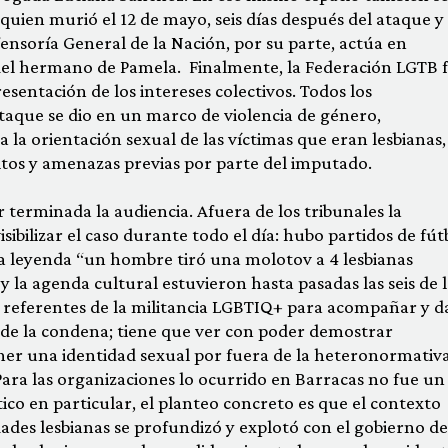
 quien murió el 12 de mayo, seis días después del ataque y
nsoría General de la Nación, por su parte, actúa en
 del hermano de Pamela. Finalmente, la Federación LGTB 
entación de los intereses colectivos. Todos los
taque se dio en un marco de violencia de género,
a la orientación sexual de las víctimas que eran lesbianas,
ltos y amenazas previas por parte del imputado.
r terminada la audiencia. Afuera de los tribunales la
visibilizar el caso durante todo el día: hubo partidos de fút
a leyenda “un hombre tiró una molotov a 4 lesbianas
y la agenda cultural estuvieron hasta pasadas las seis de 
es referentes de la militancia LGBTIQ+ para acompañar y d
 de la condena; tiene que ver con poder demostrar
er una identidad sexual por fuera de la heteronormativa
 Para las organizaciones lo ocurrido en Barracas no fue un
tico en particular, el planteo concreto es que el contexto
idades lesbianas se profundizó y explotó con el gobierno de