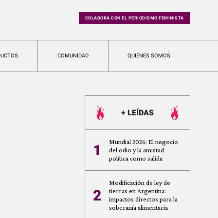
COLABORÁ CON EL PERIODISMO FEMINISTA
DUCTOS
COMUNIDAD
QUIÉNES SOMOS
+ LEÍDAS
Mundial 2026: El negocio
1
del odio y la amistad
política como salida
Modificación de ley de
2
tierras en Argentina:
impactos directos para la
soberanía alimentaria