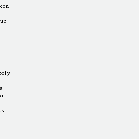
 con
fue
bol y
la
ar
 y