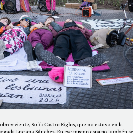
sobreviviente, Sofía Castro Riglos, que no estuvo en la
abogada Luciana Sánchez. En ese mismo espacio también s