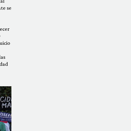
al
te se
lecer
0
uicio
las
edad