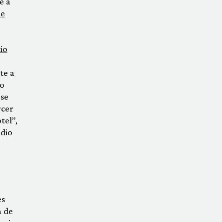
e a
de
io
te a
vo
 se
rcer
tel”,
idio
es
n de