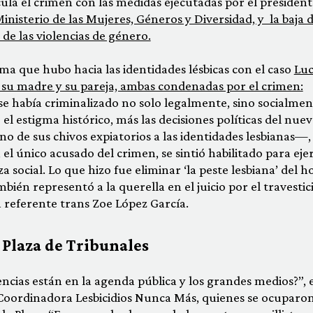
cula el crimen con las medidas ejecutadas por el president
Ministerio de las Mujeres, Géneros y Diversidad, y la baja 
e las violencias de género.
ma que hubo hacia las identidades lésbicas con el caso
Luc
 su madre y su pareja, ambas condenadas por el crimen:
 había criminalizado no solo legalmente, sino socialmen
 el estigma histórico, más las decisiones políticas del nue
de sus chivos expiatorios a las identidades lesbianas—,
l único acusado del crimen, se sintió habilitado para eje
a social. Lo que hizo fue eliminar ‘la peste lesbiana’ del ho
ién representó a la querella en el juicio por el travestic
la referente trans Zoe López García.
a Plaza de Tribunales
encias están en la agenda pública y los grandes medios?”, 
Coordinadora Lesbicidios Nunca Más, quienes se ocuparo