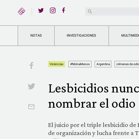
YouTube
Buscar:
Twitter
Instagram
Facebook
NOTAS
INVESTIGACIONES
MULTIMED
Facebook
Violencias
#NiUnaMenos
Argentina
crímenes de odi
Lesbicidios nunc
Twitter
nombrar el odio
Email
El juicio por el triple lesbicidi
de organización y lucha frente a T