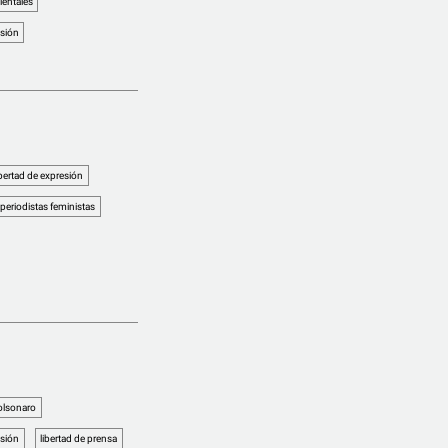
entales
esión
ibertad de expresión
periodistas feministas
Bolsonaro
esión
libertad de prensa