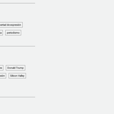
ibertad de expresión
sa
periodismo
es
Donald Trump
esión
Silicon Valley