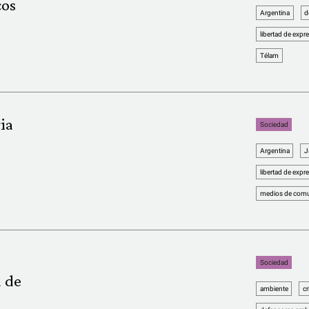
cos
Argentina
d
libertad de expr
Télam
ia
Sociedad
Argentina
J
libertad de expr
medios de comu
Sociedad
d de
ambiente
cr