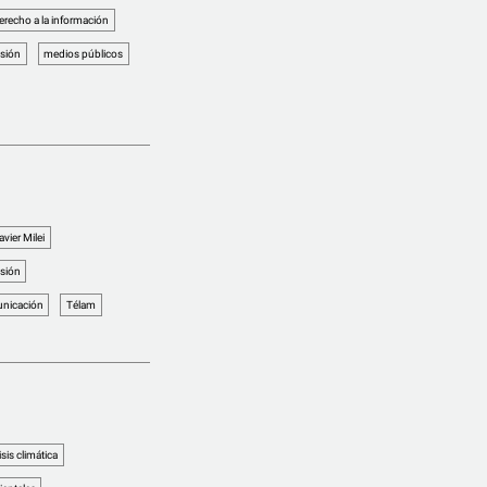
erecho a la información
esión
medios públicos
avier Milei
esión
nicación
Télam
isis climática