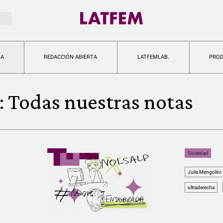
IA
REDACCIÓN ABIERTA
LATFEMLAB.
PRO
:
Todas nuestras notas
Sociedad
Julia Mengolini
s
ultraderecha