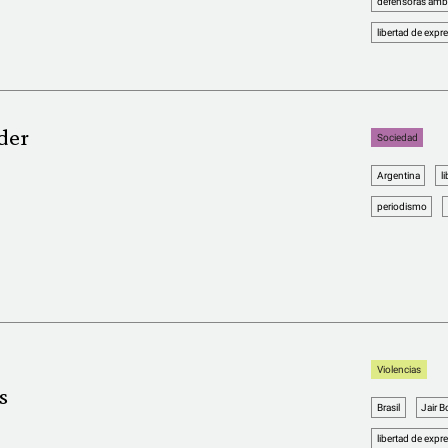
defensoras ambi
libertad de expr
der
Sociedad
Argentina
l
periodismo
Violencias
s
Brasil
Jair 
libertad de expr