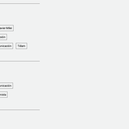
avier Milei
esión
nicación
Télam
nicación
nista