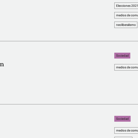
Elecciones 202
medios de comu
neoliberalismo
Sociedad
ón
medios de comu
Sociedad
medios de comu