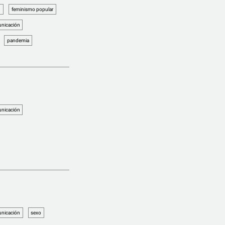
1
feminismo popular
nicación
pandemia
nicación
nicación
sexo