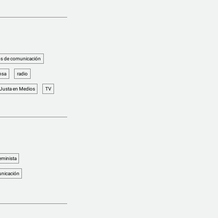
s de comunicación
nsa
radio
 Justa en Medios
TV
eminista
nicación