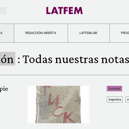
IA
REDACCIÓN ABIERTA
LATFEMLAB.
PRO
ión
:
Todas nuestras nota
pie
Sociedad
Argentina
m