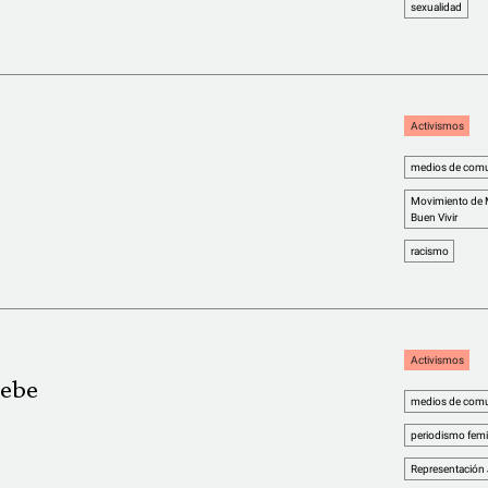
sexualidad
Activismos
medios de comu
Movimiento de M
Buen Vivir
racismo
Activismos
debe
medios de comu
periodismo femi
Representación