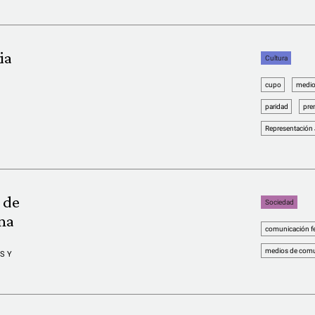
ia
Cultura
cupo
medio
paridad
pre
Representación
 de
Sociedad
na
comunicación f
medios de comu
S Y