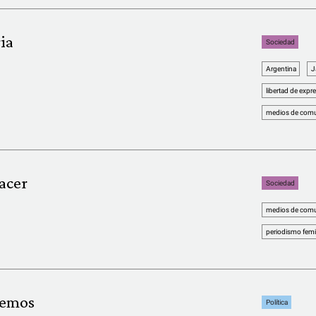
ia
Sociedad
Argentina
J
libertad de expr
medios de comu
acer
Sociedad
medios de comu
periodismo femi
remos
Política