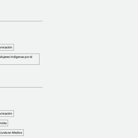
nicación
ujeres Indígenas por el
nicación
nista
 Justa en Medios