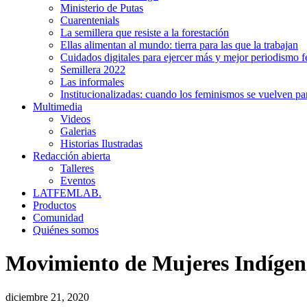
Ministerio de Putas
Cuarentenials
La semillera que resiste a la forestación
Ellas alimentan al mundo: tierra para las que la trabajan
Cuidados digitales para ejercer más y mejor periodismo f
Semillera 2022
Las informales
Institucionalizadas: cuando los feminismos se vuelven pa
Multimedia
Videos
Galerias
Historias Ilustradas
Redacción abierta
Talleres
Eventos
LATFEMLAB.
Productos
Comunidad
Quiénes somos
Movimiento de Mujeres Indígena
diciembre 21, 2020