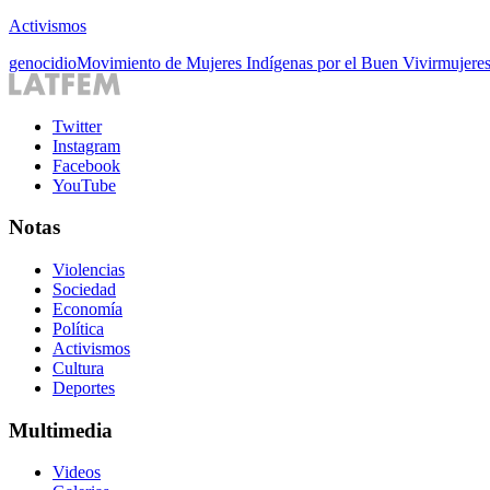
Activismos
genocidio
Movimiento de Mujeres Indígenas por el Buen Vivir
mujeres
Twitter
Instagram
Facebook
YouTube
Notas
Violencias
Sociedad
Economía
Política
Activismos
Cultura
Deportes
Multimedia
Videos