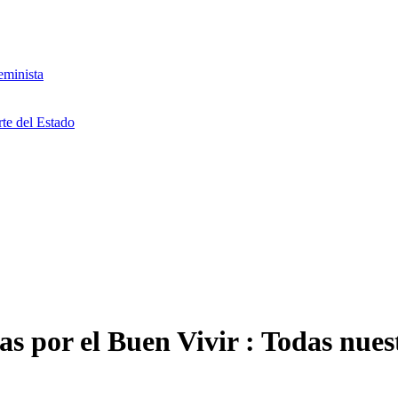
eminista
rte del Estado
s por el Buen Vivir
:
Todas nuest