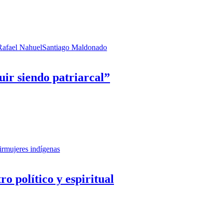
Rafael Nahuel
Santiago Maldonado
guir siendo patriarcal”
ir
mujeres indígenas
 político y espiritual