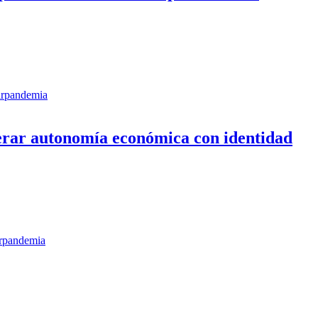
r
pandemia
erar autonomía económica con identidad
r
pandemia