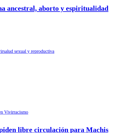
na ancestral, aborto y espiritualidad
ir
salud sexual y reproductiva
n Vivir
racismo
 piden libre circulación para Machis