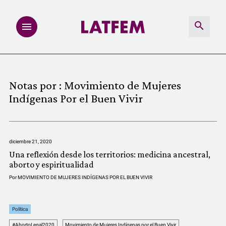
NOTAS
Notas por :
Movimiento de Mujeres
INVESTIGACIONES
Indígenas Por el Buen Vivir
MULTIMEDIA
diciembre 21, 2020
REDACCIÓN ABIERTA
Una reflexión desde los territorios: medicina ancestral,
aborto y espiritualidad
LATFEMLAB.
Por
MOVIMIENTO DE MUJERES INDÍGENAS POR EL BUEN VIVIR
PRODUCTOS
Política
#AbortoLegal2020
Movimiento de Mujeres Indígenas por el Buen Vivir