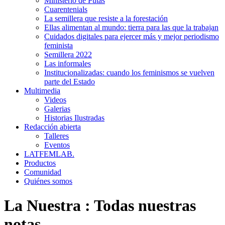
Ministerio de Putas
Cuarentenials
La semillera que resiste a la forestación
Ellas alimentan al mundo: tierra para las que la trabajan
Cuidados digitales para ejercer más y mejor periodismo
feminista
Semillera 2022
Las informales
Institucionalizadas: cuando los feminismos se vuelven
parte del Estado
Multimedia
Videos
Galerias
Historias Ilustradas
Redacción abierta
Talleres
Eventos
LATFEMLAB.
Productos
Comunidad
Quiénes somos
La Nuestra
:
Todas nuestras
notas