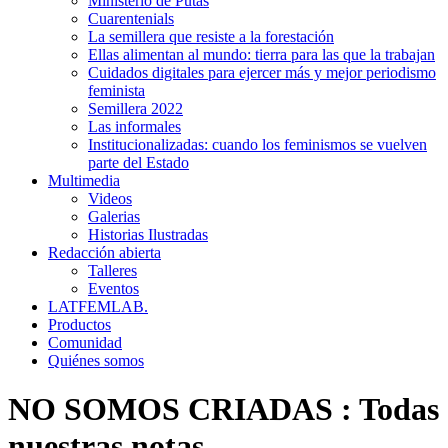
Ministerio de Putas
Cuarentenials
La semillera que resiste a la forestación
Ellas alimentan al mundo: tierra para las que la trabajan
Cuidados digitales para ejercer más y mejor periodismo
feminista
Semillera 2022
Las informales
Institucionalizadas: cuando los feminismos se vuelven
parte del Estado
Multimedia
Videos
Galerias
Historias Ilustradas
Redacción abierta
Talleres
Eventos
LATFEMLAB.
Productos
Comunidad
Quiénes somos
NO SOMOS CRIADAS
:
Todas
nuestras notas