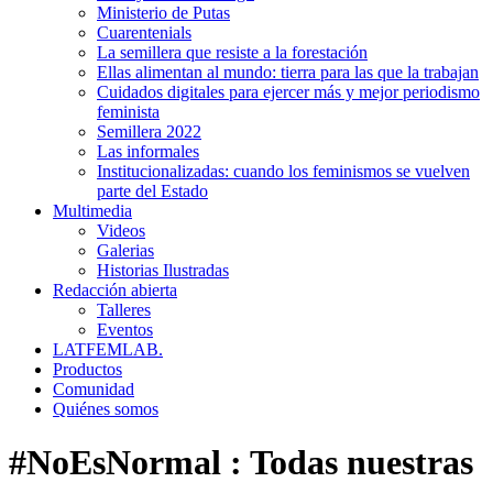
Ministerio de Putas
Cuarentenials
La semillera que resiste a la forestación
Ellas alimentan al mundo: tierra para las que la trabajan
Cuidados digitales para ejercer más y mejor periodismo
feminista
Semillera 2022
Las informales
Institucionalizadas: cuando los feminismos se vuelven
parte del Estado
Multimedia
Videos
Galerias
Historias Ilustradas
Redacción abierta
Talleres
Eventos
LATFEMLAB.
Productos
Comunidad
Quiénes somos
#NoEsNormal
:
Todas nuestras