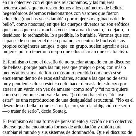
en un colectivo con el que nos relacionamos, y las mujeres
heterosexuales que no respondemos a los parámetros de belleza
hegemónicos debemos relacionarnos con varones que fueron
educados (muchas veces también por mujeres marginadas de “lo
bello”, como nosotras) en que los cuerpos diversos no son eróticos,
que son asquerosos, muchas veces encarnan lo sucio, lo dejado, lo
desidioso, lo rechazable, lo agredible, lo burlable. Varones que son
capaces de esconder el deseo para no ser centro de burlas de sus
propios congéneres amigos, o que, en grupo, suelen agredir a esas
mujeres por no tener un cuerpo que ellos sí crean que es atractivo.
El feminismo tiene el desafío de no quedar atrapado en un discurso
de belleza, porque para las mujeres que (mejor o peor, con más o
menos autoestima, de forma más auto percibida o menos) sí se
encuentran dentro de esos estándares, acusar a las que no de estar
muy pendientes de su estética o de hacer demasiado esfuerzo por
atraer a un varón (en vez de amarse “como son” y “si no te quiere
como sos, entonces no vale la pena”) o de no hacerlo y “dejarse
estar”, es una reproducción de una desigualdad estructural. “No es el
deseo de ser bella lo que está mal, claro, sino la obligación de serlo
—o tratar de serlo”, decía Sontag.
El feminismo es una forma de pensamiento y acción de un colectivo
diverso que ha encontrado formas de articulación y unión para
cambiar el mundo y sus sistemas de dominación. Que el discurso de