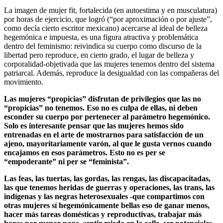
La imagen de mujer fit, fortalecida (en autoestima y en musculatura)
por horas de ejercicio, que logró (“por aproximación o por ajuste”,
como decía cierto escritor mexicano) acercarse al ideal de belleza
hegemónica e impuesta, es una figura atractiva y problemática
dentro del feminismo: reivindica su cuerpo como discurso de la
libertad pero reproduce, en cierto grado, el lugar de belleza y
corporalidad-objetivada que las mujeres tenemos dentro del sistema
patriarcal. Además, reproduce la desigualdad con las compañeras del
movimiento.
Las mujeres “propicias” disfrutan de privilegios que las no
“propicias” no tenemos. Eso no es culpa de ellas, ni deben
esconder su cuerpo por pertenecer al parámetro hegemónico.
Solo es interesante pensar que las mujeres hemos sido
entrenadas en el arte de mostrarnos para satisfacción de un
ajeno, mayoritariamente varón, al que le gusta vernos cuando
encajamos en esos parámetros. Esto no es per se
“empoderante” ni per se “feminista”.
Las feas, las tuertas, las gordas, las rengas, las discapacitadas,
las que tenemos heridas de guerras y operaciones, las trans, las
indígenas y las negras heterosexuales -que compartimos con
otras mujeres sí hegemónicamente bellas eso de ganar menos,
hacer más tareas domésticas y reproductivas, trabajar más