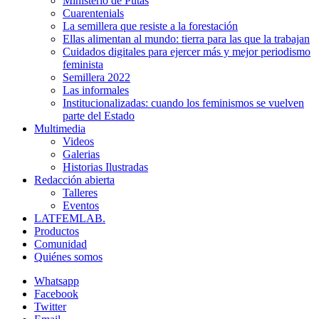
Ministerio de Putas
Cuarentenials
La semillera que resiste a la forestación
Ellas alimentan al mundo: tierra para las que la trabajan
Cuidados digitales para ejercer más y mejor periodismo
feminista
Semillera 2022
Las informales
Institucionalizadas: cuando los feminismos se vuelven
parte del Estado
Multimedia
Videos
Galerias
Historias Ilustradas
Redacción abierta
Talleres
Eventos
LATFEMLAB.
Productos
Comunidad
Quiénes somos
Whatsapp
Facebook
Twitter