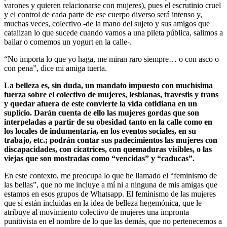
varones y quieren relacionarse con mujeres), pues el escrutinio cruel
y el control de cada parte de ese cuerpo diverso será intenso y,
muchas veces, colectivo -de la mano del sujeto y sus amigos que
catalizan lo que sucede cuando vamos a una pileta pública, salimos a
bailar o comemos un yogurt en la calle-.
“No importa lo que yo haga, me miran raro siempre… o con asco o
con pena”, dice mi amiga tuerta.
La belleza es, sin duda, un mandato impuesto con muchísima
fuerza sobre el colectivo de mujeres, lesbianas, travestis y trans
y quedar afuera de este convierte la vida cotidiana en un
suplicio. Darán cuenta de ello las mujeres gordas que son
interpeladas a partir de su obesidad tanto en la calle como en
los locales de indumentaria, en los eventos sociales, en su
trabajo, etc.; podrán contar sus padecimientos las mujeres con
discapacidades, con cicatrices, con quemaduras visibles, o las
viejas que son mostradas como “vencidas” y “caducas”.
En este contexto, me preocupa lo que he llamado el “feminismo de
las bellas”, que no me incluye a mí ni a ninguna de mis amigas que
estamos en esos grupos de Whatsapp. El feminismo de las mujeres
que sí están incluidas en la idea de belleza hegemónica, que le
atribuye al movimiento colectivo de mujeres una impronta
punitivista en el nombre de lo que las demás, que no pertenecemos a