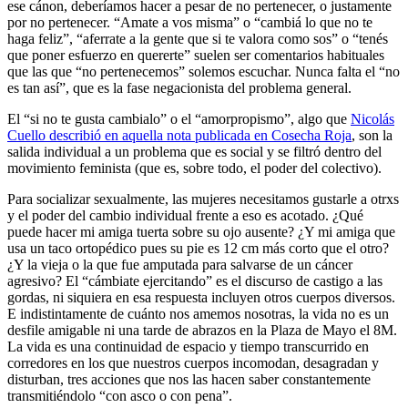
ese cánon, deberíamos hacer a pesar de no pertenecer, o justamente
por no pertenecer. “Amate a vos misma” o “cambiá lo que no te
haga feliz”, “aferrate a la gente que si te valora como sos” o “tenés
que poner esfuerzo en quererte” suelen ser comentarios habituales
que las que “no pertenecemos” solemos escuchar. Nunca falta el “no
es tan así”, que es la fase negacionista del problema general.
El “si no te gusta cambialo” o el “amorpropismo”, algo que
Nicolás
Cuello describió en aquella nota publicada en Cosecha Roja
, son la
salida individual a un problema que es social y se filtró dentro del
movimiento feminista (que es, sobre todo, el poder del colectivo).
Para socializar sexualmente, las mujeres necesitamos gustarle a otrxs
y el poder del cambio individual frente a eso es acotado. ¿Qué
puede hacer mi amiga tuerta sobre su ojo ausente? ¿Y mi amiga que
usa un taco ortopédico pues su pie es 12 cm más corto que el otro?
¿Y la vieja o la que fue amputada para salvarse de un cáncer
agresivo? El “cámbiate ejercitando” es el discurso de castigo a las
gordas, ni siquiera en esa respuesta incluyen otros cuerpos diversos.
E indistintamente de cuánto nos amemos nosotras, la vida no es un
desfile amigable ni una tarde de abrazos en la Plaza de Mayo el 8M.
La vida es una continuidad de espacio y tiempo transcurrido en
corredores en los que nuestros cuerpos incomodan, desagradan y
disturban, tres acciones que nos las hacen saber constantemente
transmitiéndolo “con asco o con pena”.