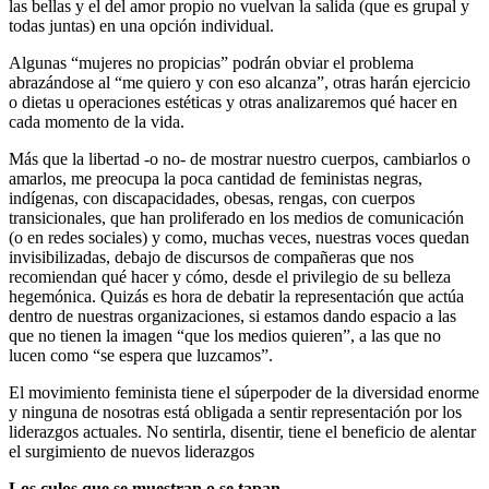
las bellas y el del amor propio no vuelvan la salida (que es grupal y
todas juntas) en una opción individual.
Algunas “mujeres no propicias” podrán obviar el problema
abrazándose al “me quiero y con eso alcanza”, otras harán ejercicio
o dietas u operaciones estéticas y otras analizaremos qué hacer en
cada momento de la vida.
Más que la libertad -o no- de mostrar nuestro cuerpos, cambiarlos o
amarlos, me preocupa la poca cantidad de feministas negras,
indígenas, con discapacidades, obesas, rengas, con cuerpos
transicionales, que han proliferado en los medios de comunicación
(o en redes sociales) y como, muchas veces, nuestras voces quedan
invisibilizadas, debajo de discursos de compañeras que nos
recomiendan qué hacer y cómo, desde el privilegio de su belleza
hegemónica. Quizás es hora de debatir la representación que actúa
dentro de nuestras organizaciones, si estamos dando espacio a las
que no tienen la imagen “que los medios quieren”, a las que no
lucen como “se espera que luzcamos”.
El movimiento feminista tiene el súperpoder de la diversidad enorme
y ninguna de nosotras está obligada a sentir representación por los
liderazgos actuales. No sentirla, disentir, tiene el beneficio de alentar
el surgimiento de nuevos liderazgos
Los culos que se muestran o se tapan