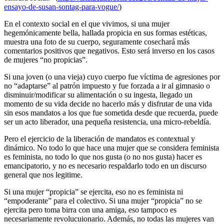
ensayo-de-susan-sontag-para-vogue/
)
En el contexto social en el que vivimos, si una mujer
hegemónicamente bella, hallada propicia en sus formas estéticas,
muestra una foto de su cuerpo, seguramente cosechará más
comentarios positivos que negativos. Esto será inverso en los casos
de mujeres “no propicias”.
Si una joven (o una vieja) cuyo cuerpo fue víctima de agresiones por
no “adaptarse” al patrón impuesto y fue forzada a ir al gimnasio o
disminuir/modificar su alimentación o su ingesta, llegado un
momento de su vida decide no hacerlo más y disfrutar de una vida
sin esos mandatos a los que fue sometida desde que recuerda, puede
ser un acto liberador, una pequeña resistencia, una micro-rebeldía.
Pero el ejercicio de la liberación de mandatos es contextual y
dinámico. No todo lo que hace una mujer que se considera feminista
es feminista, no todo lo que nos gusta (o no nos gusta) hacer es
emancipatorio, y no es necesario respaldarlo todo en un discurso
general que nos legitime.
Si una mujer “propicia” se ejercita, eso no es feminista ni
“empoderante” para el colectivo. Si una mujer “propicia” no se
ejercita pero toma birra con una amiga, eso tampoco es
necesariamente revolucuionario. Además, no todas las mujeres van