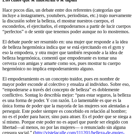
Hace pocos días, un debate entre dos referentes (categorías que
incluye a instagramers, youtubers, periodistas, etc.) trajo nuevamente
la discusión sobre la belleza, el mostrar nuestros cuerpos, el
esconderlos, el ejercitarlos, el empoderarnos a partir de lucir cuerpos
“perfectos” o de sentir que tenemos poder aunque no lo mostremos.
El debate puede ser resumido en: una mujer que responde a la idea
de belleza hegemónica indica que se está ejercitando en el gym y
eso la empodera, y otra mujer que también responde a la idea de
belleza hegemónica, comentó que empoderante es tomar una
cerveza con amigas y amarte como sos, pues mostrar tu cuerpo
hegemónico no implica empoderamiento alguno.
El empoderamiento es un concepto traidor, pues en nombre de
mayor poder esconde al colectivo y ensalza al individuo. Sobre eso,
“empoderarse a través del concepto de belleza” es doblemente
conflictivo. Sontag lo describía mejor: “para estar seguros, la belleza
es una forma de poder. Y con razón. Lo lamentable es que es la
única forma de poder que la mayoría de las mujeres son alentadas a
perseguir. Este poder siempre es concebido en relación al hombre;
no es el poder para hacer, sino para atraer. Es el poder que se niega a
sí mismo. Porque este poder no es aquel que puede ser elegido con
libertad—al menos, no por las mujeres— o renunciado sin alguna
censura social.” (
http://vistelacalle.com/111201/belleza-de-mujer-