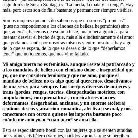
seguidores de Susan Sontag-) y “La tuerta, la mala y la renga”. Hay
más, pero estos son de fluir bastante y permanecer siempre visibles.
Somos mujeres que no sólo sabemos que no somos “propicias”
(pues no respondemos a los cánones de belleza hegemónica) sino
que, además, hacemos de eso un chiste, una mueca graciosa para
intentar desviar el hecho de que, más allá e indistintamente del amor
que podamos sentir por nosotras mismas y entre nosotras, hay algo
de lo que se espera, de lo que se desea o de lo que “deberíamos
tener” que no tenemos, que nos vino fallado.
Mi amiga tuerta no es feminista, aunque resiste al patriarcado y
a los mandatos de belleza con el mismo dolor e inseguridad que
yo, que me considero feminista y que me amo, porque el
mandato de belleza no es algo que, al querernos, desactivamos
de una vez y para siempre. Los cuerpos diversos de mujeres y
trans (gordas, rengas, tuertas, discapacitadas motrices, con
amputaciones, con quemaduras, con cicatrices o acnés
deformantes, desgarbadas, ancianas, y un enorme etcétera)
sentimos deseos y atracción romántica, afectiva o sexual, y nos
conectamos con otrxs a quienes les importa bastante poco
cuánto me amo yo, o “cuan poco” se ama ella.
Esto es especialmente hostil con las mujeres que se sienten atraídas
por varones cis hétero (varones, nacidos varones, que se perciben