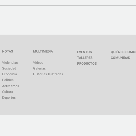
NOTAS
MULTIMEDIA
EVENTOS
QUIÉNES SOMO
TALLERES
COMUNIDAD
Violencias
Videos
PRODUCTOS
Sociedad
Galerias
Economía
Historias Ilustradas
Política
Activismos
Cultura
Deportes