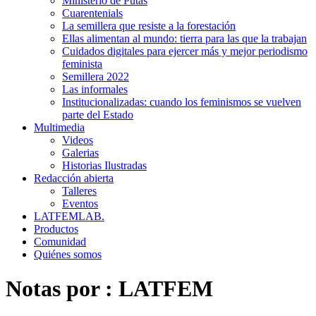
Ministerio de Putas
Cuarentenials
La semillera que resiste a la forestación
Ellas alimentan al mundo: tierra para las que la trabajan
Cuidados digitales para ejercer más y mejor periodismo
feminista
Semillera 2022
Las informales
Institucionalizadas: cuando los feminismos se vuelven
parte del Estado
Multimedia
Videos
Galerias
Historias Ilustradas
Redacción abierta
Talleres
Eventos
LATFEMLAB.
Productos
Comunidad
Quiénes somos
Notas por :
LATFEM