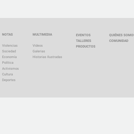
NOTAS
MULTIMEDIA
EVENTOS
QUIÉNES SOMO
TALLERES
COMUNIDAD
Violencias
Videos
PRODUCTOS
Sociedad
Galerias
Economía
Historias Ilustradas
Política
Activismos
Cultura
Deportes