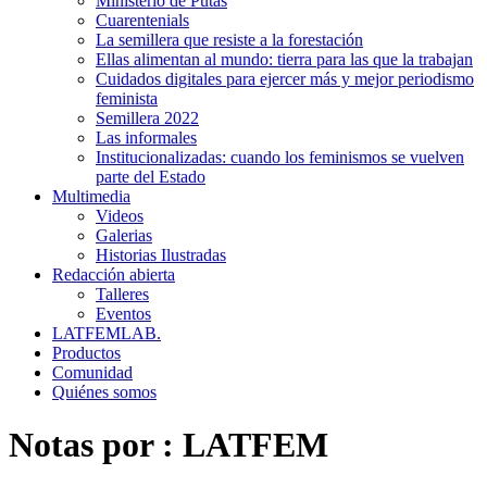
Ministerio de Putas
Cuarentenials
La semillera que resiste a la forestación
Ellas alimentan al mundo: tierra para las que la trabajan
Cuidados digitales para ejercer más y mejor periodismo
feminista
Semillera 2022
Las informales
Institucionalizadas: cuando los feminismos se vuelven
parte del Estado
Multimedia
Videos
Galerias
Historias Ilustradas
Redacción abierta
Talleres
Eventos
LATFEMLAB.
Productos
Comunidad
Quiénes somos
Notas por :
LATFEM