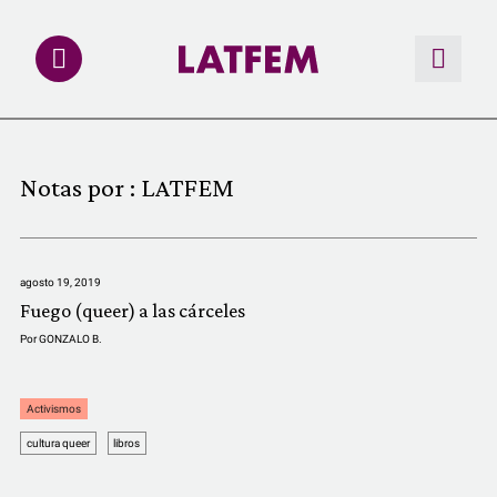
NOTAS
Notas por :
LATFEM
INVESTIGACIONES
MULTIMEDIA
agosto 19, 2019
Fuego (queer) a las cárceles
REDACCIÓN ABIERTA
Por
GONZALO B.
LATFEMLAB.
Activismos
cultura queer
libros
PRODUCTOS