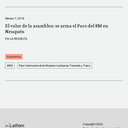
COMUNIDAD
QUIÉNES SOMOS
febrero 7, 2018
El valor de la asamblea: se arma el Paro del 8M en
Neuquén
Por
LA REVUELTA
Activismos
#8M
Paro Internacional de Mujeres Lesbianas Travestis y Trans
Copyright 2026.