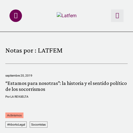
NOTAS
Notas por :
LATFEM
INVESTIGACIONES
MULTIMEDIA
septiembre 20, 2019
“Estamos para nosotras”: la historia y el sentido político
REDACCIÓN ABIERTA
de los socorrismos
Por
LA REVUELTA
LATFEMLAB.
Activismos
PRODUCTOS
#AbortoLegal
Socorristas