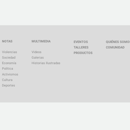
NOTAS
MULTIMEDIA
EVENTOS
QUIÉNES SOMO
TALLERES
COMUNIDAD
Violencias
Videos
PRODUCTOS
Sociedad
Galerias
Economía
Historias Ilustradas
Política
Activismos
Cultura
Deportes