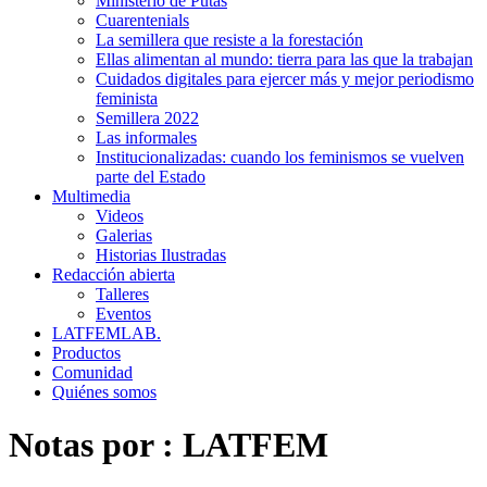
Ministerio de Putas
Cuarentenials
La semillera que resiste a la forestación
Ellas alimentan al mundo: tierra para las que la trabajan
Cuidados digitales para ejercer más y mejor periodismo
feminista
Semillera 2022
Las informales
Institucionalizadas: cuando los feminismos se vuelven
parte del Estado
Multimedia
Videos
Galerias
Historias Ilustradas
Redacción abierta
Talleres
Eventos
LATFEMLAB.
Productos
Comunidad
Quiénes somos
Notas por :
LATFEM