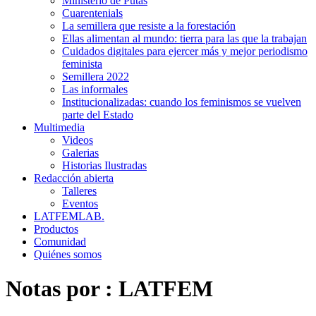
Ministerio de Putas
Cuarentenials
La semillera que resiste a la forestación
Ellas alimentan al mundo: tierra para las que la trabajan
Cuidados digitales para ejercer más y mejor periodismo
feminista
Semillera 2022
Las informales
Institucionalizadas: cuando los feminismos se vuelven
parte del Estado
Multimedia
Videos
Galerias
Historias Ilustradas
Redacción abierta
Talleres
Eventos
LATFEMLAB.
Productos
Comunidad
Quiénes somos
Notas por :
LATFEM