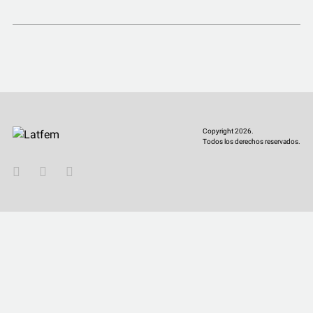
COMUNIDAD
QUIÉNES SOMOS
Copyright 2026.
Todos los derechos reservados.
YouTube
Twitter
Instagram
Facebook