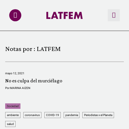
NOTAS
Notas por :
LATFEM
INVESTIGACIONES
MULTIMEDIA
mayo 12, 2021
No es culpa del murciélago
REDACCIÓN ABIERTA
Por
MARINA AIZEN
LATFEMLAB.
Sociedad
ambiente
coronavirus
COVID-19
pandemia
Periodistas x el Planeta
PRODUCTOS
salud