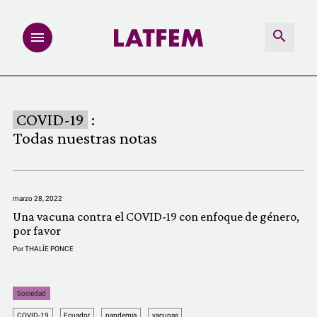
NOTAS
COVID-19
:
INVESTIGACIONES
Todas nuestras notas
MULTIMEDIA
marzo 28, 2022
REDACCIÓN ABIERTA
Una vacuna contra el COVID-19 con enfoque de género,
por favor
LATFEMLAB.
Por
THALÍE PONCE
PRODUCTOS
Sociedad
COVID-19
Ecuador
pandemia
vacunas