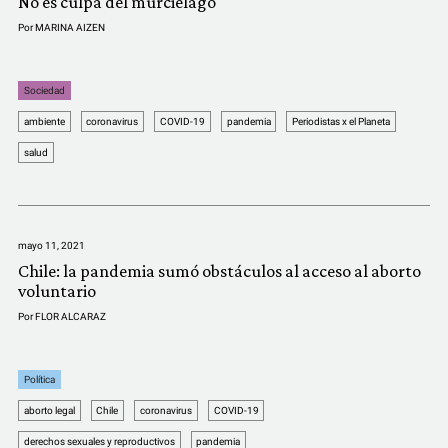
No es culpa del murciélago
Por
MARINA AIZEN
Sociedad
ambiente
coronavirus
COVID-19
pandemia
Periodistas x el Planeta
salud
mayo 11, 2021
Chile: la pandemia sumó obstáculos al acceso al aborto
voluntario
Por
FLOR ALCARAZ
Política
aborto legal
Chile
coronavirus
COVID-19
derechos sexuales y reproductivos
pandemia