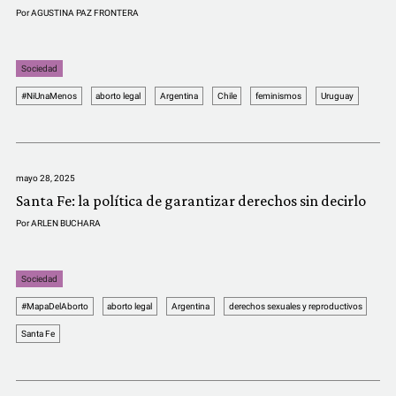
Por
AGUSTINA PAZ FRONTERA
Sociedad
#NiUnaMenos
aborto legal
Argentina
Chile
feminismos
Uruguay
mayo 28, 2025
Santa Fe: la política de garantizar derechos sin decirlo
Por
ARLEN BUCHARA
Sociedad
#MapaDelAborto
aborto legal
Argentina
derechos sexuales y reproductivos
Santa Fe