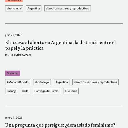
COMUNIDAD
aborto legal
Argentina
derechos sexuales y reproductivos
QUIÉNES SOMOS
julio 27, 2026
El acceso al aborto en Argentina: la distancia entre el
papel y la práctica
Por
JAZMÍN BAZÁN
Sociedad
#MapaDelAborto
aborto legal
Argentina
derechos sexuales y reproductivos
La Rioja
Salta
Santiago del Estero
Tucumán
enero 1, 2026
Una pregunta que persigue: ¿demasiado feminismo?