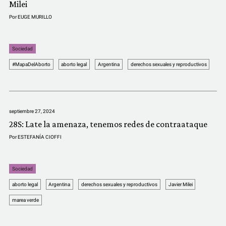
Milei
Por
EUGE MURILLO
Sociedad
#MapaDelAborto
aborto legal
Argentina
derechos sexuales y reproductivos
septiembre 27, 2024
28S: Late la amenaza, tenemos redes de contraataque
Por
ESTEFANÍA CIOFFI
Sociedad
aborto legal
Argentina
derechos sexuales y reproductivos
Javier Milei
marea verde