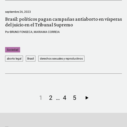
septiembre 26, 2023
Brasil: políticos pagan campañas antiaborto en vísperas
del juicio en el Tribunal Supremo
Por
BRUNO FONSECA
,
MARIAMA CORREIA
Sociedad
aborto legal
Brasil
derechos sexuales y reproductivos
…
1
2
4
5