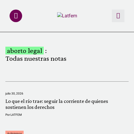
NOTAS
aborto legal
:
INVESTIGACIONES
Todas nuestras notas
MULTIMEDIA
REDACCIÓN ABIERTA
julio 30, 2026
Lo que el río trae: seguir la corriente de quienes
LATFEMLAB.
sostienen los derechos
Por
LATFEM
PRODUCTOS
Activismos