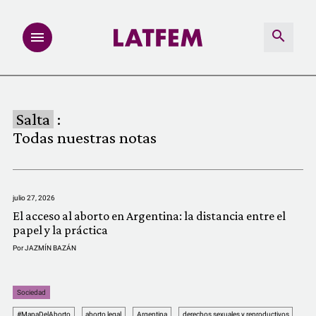
NOTAS
Salta
:
INVESTIGACIONES
Todas nuestras notas
MULTIMEDIA
julio 27, 2026
REDACCIÓN ABIERTA
El acceso al aborto en Argentina: la distancia entre el
papel y la práctica
LATFEMLAB.
Por
JAZMÍN BAZÁN
PRODUCTOS
Sociedad
#MapaDelAborto
aborto legal
Argentina
derechos sexuales y reproductivos