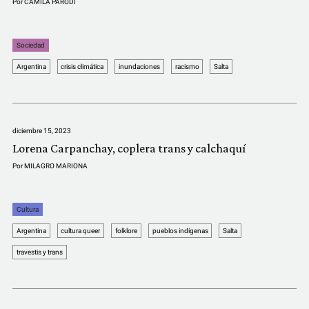
Por
CAMILA PARODI
Sociedad
Argentina
crisis climática
inundaciones
racismo
Salta
diciembre 15, 2023
Lorena Carpanchay, coplera trans y calchaquí
Por
MILAGRO MARIONA
Cultura
Argentina
cultura queer
folklore
pueblos indígenas
Salta
travestis y trans