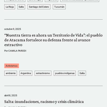
COMUNIDAD
La Rioja
Salta
Santiago del Estero
Tucumán
QUIÉNES SOMOS
octubre 9, 2025
“Nuestra tierra es ahora un Territorio de Vida”: el pueblo
de Atacama fortalece su defensa frente al avance
extractivo
Por
CAMILA PARODI
Activismos
ambiente
Argentina
extractivismo
pueblos indígenas
Salta
abril 8, 2025
Salta: inundaciones, racismo y crisis climática