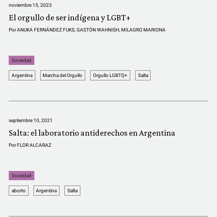
noviembre 15, 2023
El orgullo de ser indígena y LGBT+
Por
ANUKA FERNÁNDEZ FUKS
,
GASTÓN WAHNISH
,
MILAGRO MARIONA
Sociedad
Argentina
Marcha del Orgullo
Orgullo LGBTQ+
Salta
septiembre 10, 2021
Salta: el laboratorio antiderechos en Argentina
Por
FLOR ALCARAZ
Sociedad
aborto
Argentina
Salta