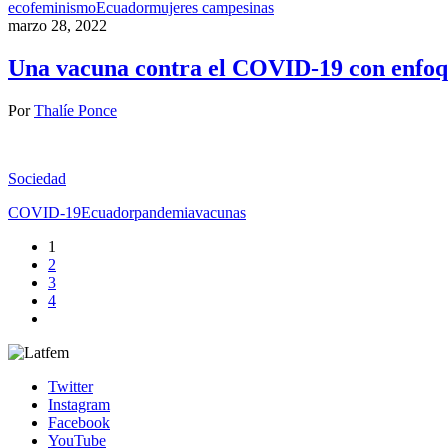
ecofeminismo
Ecuador
mujeres campesinas
marzo 28, 2022
Una vacuna contra el COVID-19 con enfoqu
Por
Thalíe Ponce
Sociedad
COVID-19
Ecuador
pandemia
vacunas
1
2
3
4
Twitter
Instagram
Facebook
YouTube