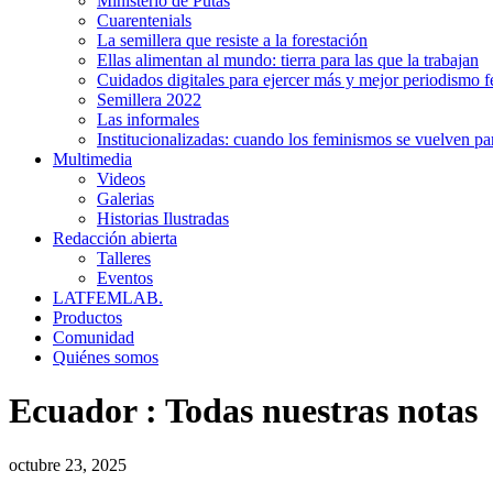
Ministerio de Putas
Cuarentenials
La semillera que resiste a la forestación
Ellas alimentan al mundo: tierra para las que la trabajan
Cuidados digitales para ejercer más y mejor periodismo f
Semillera 2022
Las informales
Institucionalizadas: cuando los feminismos se vuelven pa
Multimedia
Videos
Galerias
Historias Ilustradas
Redacción abierta
Talleres
Eventos
LATFEMLAB.
Productos
Comunidad
Quiénes somos
Ecuador
:
Todas nuestras notas
octubre 23, 2025