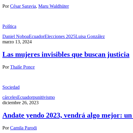
Por
César Saravia
,
Maru Waldhüter
Política
Daniel Noboa
Ecuador
Elecciones 2025
Luisa González
marzo 13, 2024
Las mujeres invisibles que buscan justicia
Por
Thalíe Ponce
Sociedad
cárceles
Ecuador
punitivismo
diciembre 26, 2023
Andate yendo 2023, vendrá algo mejor: un r
Por
Camila Parodi