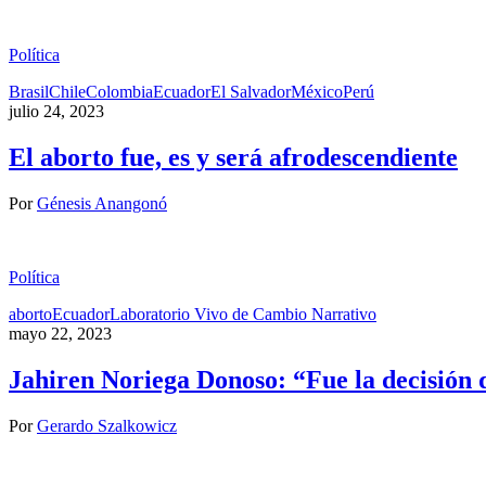
Política
Brasil
Chile
Colombia
Ecuador
El Salvador
México
Perú
julio 24, 2023
El aborto fue, es y será afrodescendiente
Por
Génesis Anangonó
Política
aborto
Ecuador
Laboratorio Vivo de Cambio Narrativo
mayo 22, 2023
Jahiren Noriega Donoso: “Fue la decisión 
Por
Gerardo Szalkowicz