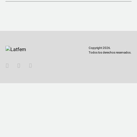
COMUNIDAD
QUIÉNES SOMOS
Copyright 2026.
Todos los derechos reservados.
YouTube
Twitter
Instagram
Facebook