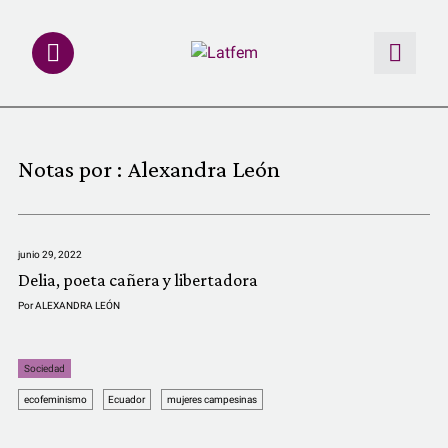
NOTAS
Notas por :
Alexandra León
INVESTIGACIONES
MULTIMEDIA
junio 29, 2022
Delia, poeta cañera y libertadora
REDACCIÓN ABIERTA
Por
ALEXANDRA LEÓN
LATFEMLAB.
Sociedad
ecofeminismo
Ecuador
mujeres campesinas
PRODUCTOS