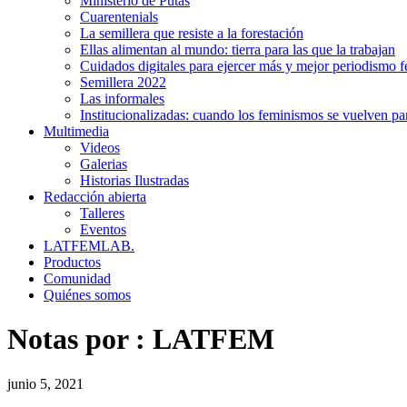
Ministerio de Putas
Cuarentenials
La semillera que resiste a la forestación
Ellas alimentan al mundo: tierra para las que la trabajan
Cuidados digitales para ejercer más y mejor periodismo f
Semillera 2022
Las informales
Institucionalizadas: cuando los feminismos se vuelven pa
Multimedia
Videos
Galerias
Historias Ilustradas
Redacción abierta
Talleres
Eventos
LATFEMLAB.
Productos
Comunidad
Quiénes somos
Notas por :
LATFEM
junio 5, 2021