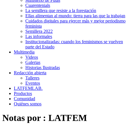
Ministerio de Putas
Cuarentenials
La semillera que resiste a la forestación
Ellas alimentan al mundo: tierra para las que la trabajan
Cuidados digitales para ejercer más y mejor periodismo
feminista
Semillera 2022
Las informales
Institucionalizadas: cuando los feminismos se vuelven
parte del Estado
Multimedia
Videos
Galerias
Historias Ilustradas
Redacción abierta
Talleres
Eventos
LATFEMLAB.
Productos
Comunidad
Quiénes somos
Notas por :
LATFEM