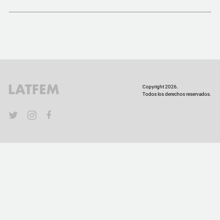
COMUNIDAD
QUIÉNES SOMOS
Copyright 2026.
Todos los derechos reservados.
YouTube
Twitter
Instagram
Facebook