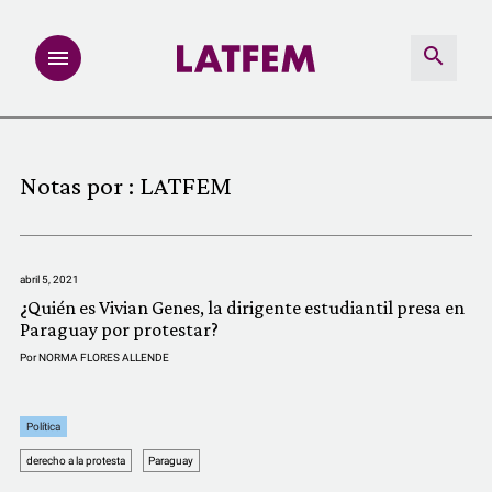
NOTAS
Notas por :
LATFEM
INVESTIGACIONES
MULTIMEDIA
abril 5, 2021
¿Quién es Vivian Genes, la dirigente estudiantil presa en
REDACCIÓN ABIERTA
Paraguay por protestar?
Por
NORMA FLORES ALLENDE
LATFEMLAB.
Política
PRODUCTOS
derecho a la protesta
Paraguay