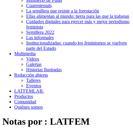
Ministerio de Putas
Cuarentenials
La semillera que resiste a la forestación
Ellas alimentan al mundo: tierra para las que la trabajan
Cuidados digitales para ejercer más y mejor periodismo
feminista
Semillera 2022
Las informales
Institucionalizadas: cuando los feminismos se vuelven
parte del Estado
Multimedia
Videos
Galerias
Historias Ilustradas
Redacción abierta
Talleres
Eventos
LATFEMLAB.
Productos
Comunidad
Quiénes somos
Notas por :
LATFEM