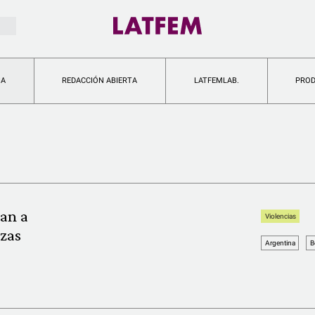
IA
REDACCIÓN ABIERTA
LATFEMLAB.
PRO
an a
Violencias
ezas
Argentina
B