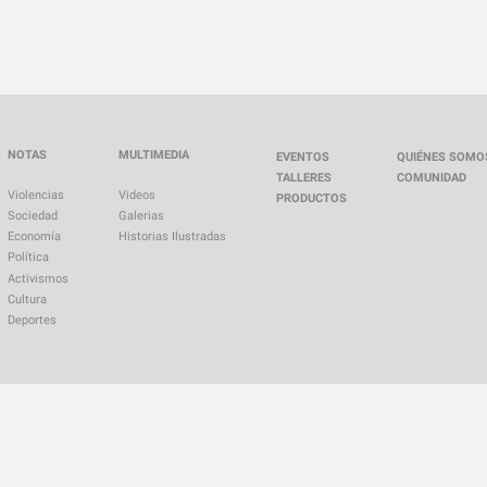
NOTAS
MULTIMEDIA
EVENTOS
QUIÉNES SOMO
TALLERES
COMUNIDAD
Violencias
Videos
PRODUCTOS
Sociedad
Galerias
Economía
Historias Ilustradas
Política
Activismos
Cultura
Deportes