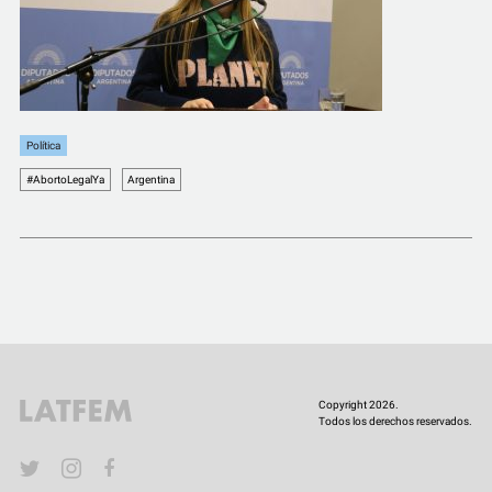
COMUNIDAD
QUIÉNES SOMOS
Política
#AbortoLegalYa
Argentina
Copyright 2026.
Todos los derechos reservados.
YouTube
Twitter
Instagram
Facebook