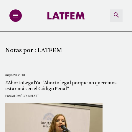
NOTAS
Notas por :
LATFEM
INVESTIGACIONES
MULTIMEDIA
mayo 23, 2018
#AbortoLegalYa: “Aborto legal porque no queremos
REDACCIÓN ABIERTA
estar más en el Código Penal”
Por
SALOMÉ GRUNBLATT
LATFEMLAB.
PRODUCTOS