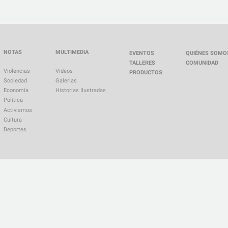
NOTAS
MULTIMEDIA
EVENTOS
QUIÉNES SOMO
TALLERES
COMUNIDAD
Violencias
Videos
PRODUCTOS
Sociedad
Galerias
Economía
Historias Ilustradas
Política
Activismos
Cultura
Deportes