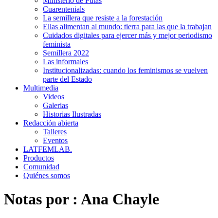
Ministerio de Putas
Cuarentenials
La semillera que resiste a la forestación
Ellas alimentan al mundo: tierra para las que la trabajan
Cuidados digitales para ejercer más y mejor periodismo
feminista
Semillera 2022
Las informales
Institucionalizadas: cuando los feminismos se vuelven
parte del Estado
Multimedia
Videos
Galerias
Historias Ilustradas
Redacción abierta
Talleres
Eventos
LATFEMLAB.
Productos
Comunidad
Quiénes somos
Notas por :
Ana Chayle