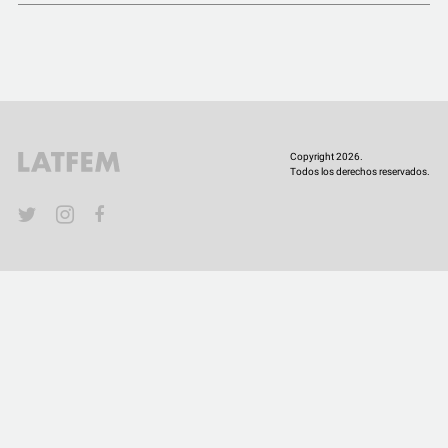
COMUNIDAD
QUIÉNES SOMOS
Copyright 2026.
Todos los derechos reservados.
YouTube
Twitter
Instagram
Facebook